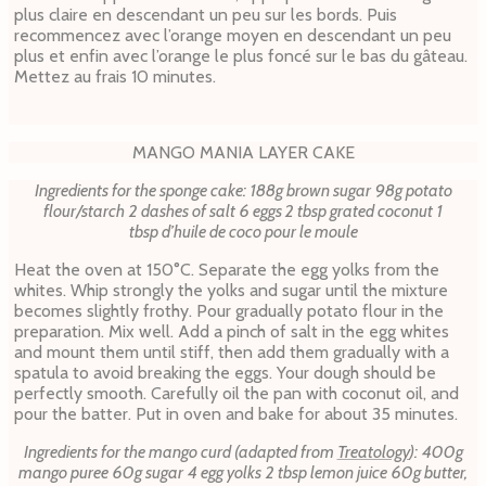
plus claire en descendant un peu sur les bords. Puis
recommencez avec l’orange moyen en descendant un peu
plus et enfin avec l’orange le plus foncé sur le bas du gâteau.
Mettez au frais 10 minutes.
MANGO MANIA LAYER CAKE
Ingredients for the sponge cake:
188g brown sugar
98g potato
flour/starch
2 dashes of salt
6 eggs 2 tbsp grated coconut
1
tbsp d’huile de coco pour le moule
Heat the oven at 150°C. Separate the egg yolks from the
whites. Whip strongly the yolks and sugar until the mixture
becomes slightly frothy. Pour gradually potato flour in the
preparation. Mix well. Add a pinch of salt in the egg whites
and mount them until stiff, then add them gradually with a
spatula to avoid breaking the eggs. Your dough should be
perfectly smooth. Carefully oil the pan with coconut oil, and
pour the batter. Put in oven and bake for about 35 minutes.
Ingredients for the mango curd (adapted from
Treatology
):
400g
mango puree
60g sugar
4 egg yolks
2 tbsp lemon juice
60g butter,