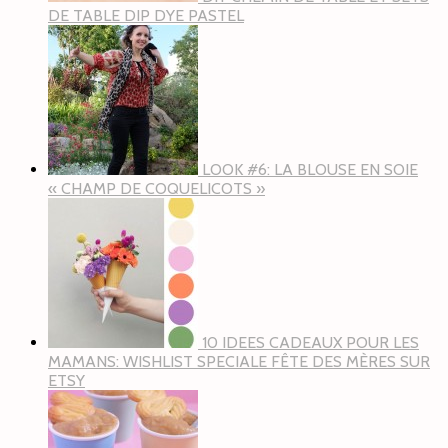
DE TABLE DIP DYE PASTEL
LOOK #6: LA BLOUSE EN SOIE
« CHAMP DE COQUELICOTS »
10 IDEES CADEAUX POUR LES
MAMANS: WISHLIST SPECIALE FÊTE DES MÈRES SUR
ETSY