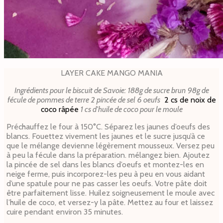
LAYER CAKE MANGO MANIA
Ingrédients p
our le biscuit de Savoie:
188g de sucre brun
98g de
fécule de pommes de terre
2 pincée de sel
6 oeufs
2 cs de noix de
coco râpée
1 cs d’huile de coco pour le moule
Préchauffez le four à 150°C.
Séparez les jaunes d’oeufs des
blancs. Fouettez vivement les jaunes et le sucre jusqu’à ce
que le mélange devienne légèrement mousseux. Versez peu
à peu la fécule dans la préparation. mélangez bien.
Ajoutez
la pincée de sel dans les blancs d’oeufs et montez-les en
neige ferme, puis incorporez-les peu à peu en vous aidant
d’une spatule pour ne pas casser les oeufs. Votre pâte doit
être parfaitement lisse.
Huilez soigneusement le moule avec
l’huile de coco, et versez-y la pâte. Mettez au four et laissez
cuire pendant environ 35 minutes.