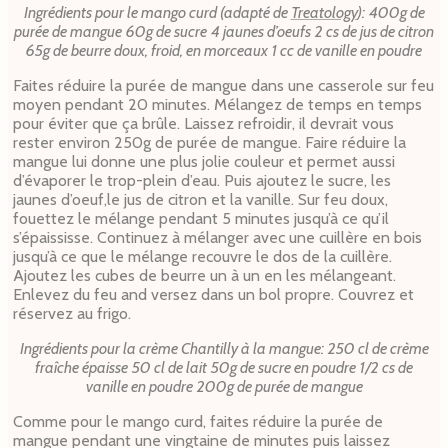
Ingrédients pour le mango curd (adapté de
Treatology
):
400g de
purée de mangue
60g de sucre
4 jaunes d’oeufs
2 cs de jus de citron
65g de beurre doux, froid, en morceaux
1 cc de vanille en poudre
Faites réduire la purée de mangue dans une casserole sur feu
moyen pendant 20 minutes. Mélangez de temps en temps
pour éviter que ça brûle. Laissez refroidir, il devrait vous
rester environ 250g de purée de mangue. Faire réduire la
mangue lui donne une plus jolie couleur et permet aussi
d’évaporer le trop-plein d’eau.
Puis ajoutez le sucre, les
jaunes d’oeuf,le jus de citron et la vanille. Sur feu doux,
fouettez le mélange pendant 5 minutes jusqu’à ce qu’il
s’épaississe. Continuez à mélanger avec une cuillère en bois
jusqu’à ce que le mélange recouvre le dos de la cuillère.
Ajoutez les cubes de beurre un à un en les mélangeant.
Enlevez du feu and versez dans un bol propre. Couvrez et
réservez au frigo.
Ingrédients pour la crème Chantilly à la mangue:
250 cl de crème
fraîche épaisse
50 cl de lait
50g de sucre en poudre
1/2 cs de
vanille en poudre
200g de purée de mangue
Comme pour le mango curd, faites réduire la purée de
mangue pendant une vingtaine de minutes puis laissez