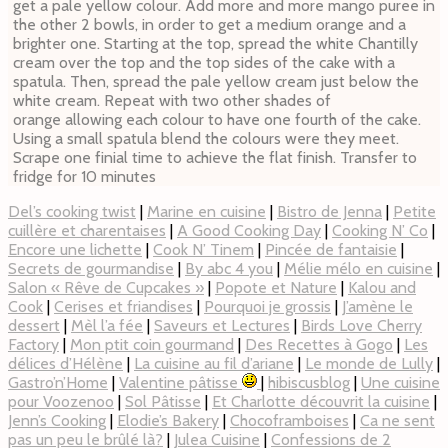
get a pale yellow colour. Add more and more mango puree in
the other 2 bowls, in order to get a medium orange and a
brighter one. Starting at the top, spread the white Chantilly
cream over the top and the top sides of the cake with a
spatula. Then, spread the pale yellow cream just below the
white cream. Repeat with two other shades of
orange allowing each colour to have one fourth of the cake.
Using a small spatula blend the colours were they meet.
Scrape one finial time to achieve the flat finish.
Transfer to
fridge for 10 minutes
Del’s cooking twist
|
Marine en cuisine
|
Bistro de Jenna
|
Petite
cuillère et charentaises
|
A Good Cooking Day
|
Cooking N’ Co
|
Encore une lichette
|
Cook N’ Tinem
|
Pincée de fantaisie
|
Secrets de gourmandise
|
By abc 4 you
|
Mélie mélo en cuisine
|
Salon « Rêve de Cupcakes »
|
Popote et Nature
|
Kalou and
Cook
|
Cerises et friandises
|
Pourquoi je grossis
|
J’amène le
dessert
|
Mèl l’a fée
|
Saveurs et Lectures
|
Birds Love Cherry
Factory
|
Mon ptit coin gourmand
|
Des Recettes à Gogo
|
Les
délices d’Hélène
|
La cuisine au fil d’ariane
|
Le monde de Lully
|
Gastro’n’Home
|
Valentine pâtisse
|
hibiscusblog
|
Une cuisine
pour Voozenoo
|
Sol Pâtisse
|
Et Charlotte découvrit la cuisine
|
Jenn’s Cooking
|
Elodie’s Bakery
|
Chocoframboises
|
Ca ne sent
pas un peu le brûlé là?
|
Julea Cuisine
|
Confessions de 2