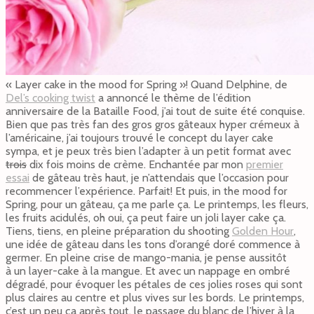
« Layer cake in the mood for Spring »! Quand Delphine, de
Del’s cooking twist
a annoncé le thème de l’édition
anniversaire de la Bataille Food, j’ai tout de suite été conquise.
Bien que pas très fan des gros gros gâteaux hyper crémeux à
l’américaine, j’ai toujours trouvé le concept du layer cake
sympa, et je peux très bien l’adapter à un petit format avec
trois
dix fois moins de crème. Enchantée par mon
premier
essai
de gâteau très haut, je n’attendais que l’occasion pour
recommencer l’expérience. Parfait! Et puis, in the mood for
Spring, pour un gâteau, ça me parle ça. Le printemps, les fleurs,
les fruits acidulés, oh oui, ça peut faire un joli layer cake ça.
Tiens, tiens, en pleine préparation du shooting
Golden Hour
,
une idée de gâteau dans les tons d’orangé doré commence à
germer. En pleine crise de mango-mania, je pense aussitôt
à un layer-cake à la mangue. Et avec un nappage en ombré
dégradé, pour évoquer les pétales de ces jolies roses qui sont
plus claires au centre et plus vives sur les bords. Le printemps,
c’est un peu ça après tout, le passage du blanc de l’hiver à la