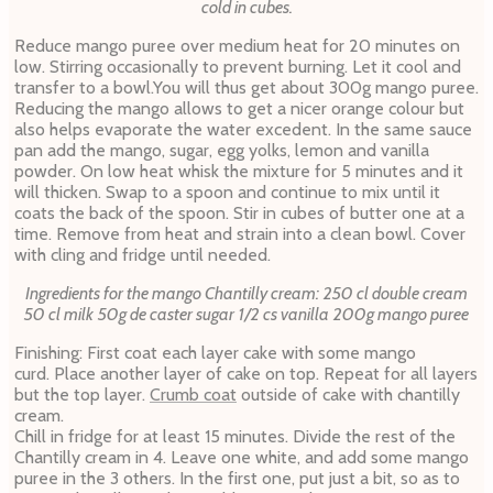
cold in cubes.
Reduce mango puree over medium heat for 20 minutes on
low. Stirring occasionally to prevent burning. Let it cool and
transfer to a bowl.You will thus get about 300g mango puree.
Reducing the mango allows to get a nicer orange colour but
also helps evaporate the water excedent.
In the same sauce
pan add the mango, sugar, egg yolks, lemon and vanilla
powder.
On low heat whisk the mixture for 5 minutes and it
will thicken. Swap to a spoon and continue to mix until it
coats the back of the spoon. Stir in cubes of butter one at a
time. Remove from heat and strain into a clean bowl. Cover
with cling and fridge until needed.
Ingredients for the mango Chantilly cream:
250 cl double cream
50 cl milk
50g de caster sugar
1/2 cs vanilla
200g mango puree
Finishing:
First coat each layer cake with some mango
curd. Place another layer of cake on top. Repeat for all layers
but the top layer.
Crumb coat
outside of cake with chantilly
cream.
Chill in fridge for at least 15 minutes. Divide the rest of the
Chantilly cream in 4. Leave one white, and add some mango
puree in the 3 others. In the first one, put just a bit, so as to