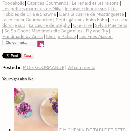
Foodaholic
|
Caprices Gourmands
|
Le renard et les raisons
|
Les petites marmites de Mika
|
Je cuisine donc je suis
|
Les
Hobbies de Cilia & Shawna
|
Dans la cuisine de Misstinguette
|
J’ai le coeur Gourmandise
|
Petits gâteaux hoho hoho
|
Je cuisine
donc je suis
|
La cuisine de Stéphy
|
Q-e-zine
|
Sylvia Maertens
|
So So Good
|
Mademoiselle Bagatelles
|
Fly and Try
|
Handmade by Anna
|
Chût Je Pâtisse
|
Les Fées Maison
Posted in
MLLE GOURMANDE
|
28 comments
You might also like
DIY CHEMIN DE TABLE ET SETS