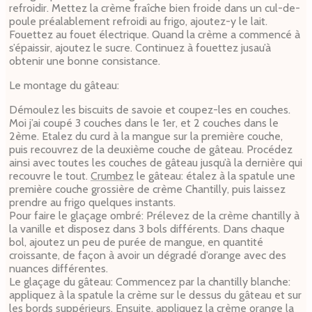
refroidir.
Mettez la crème fraîche bien froide dans un cul-de-
poule préalablement refroidi au frigo, ajoutez-y le lait.
Fouettez au fouet électrique. Quand la crème a commencé à
s’épaissir, ajoutez le sucre. Continuez à fouettez jusau’à
obtenir une bonne consistance.
Le montage du gâteau:
Démoulez les biscuits de savoie et coupez-les en couches.
Moi j’ai coupé 3 couches dans le 1er, et 2 couches dans le
2ème. Etalez du curd à la mangue sur la première couche,
puis recouvrez de la deuxième couche de gâteau. Procédez
ainsi avec toutes les couches de gâteau jusqu’à la dernière qui
recouvre le tout.
Crumbez
le gâteau: étalez à la spatule une
première couche grossière de crème Chantilly, puis laissez
prendre au frigo quelques instants.
Pour faire le glaçage ombré: Prélevez de la crème chantilly à
la vanille et disposez dans 3 bols différents. Dans chaque
bol, ajoutez un peu de purée de mangue, en quantité
croissante, de façon à avoir un dégradé d’orange avec des
nuances différentes.
Le glaçage du gâteau:
Commencez par la chantilly blanche:
appliquez à la spatule la crème sur le dessus du gâteau et sur
les bords suppérieurs.
Ensuite, appliquez la crème orange la