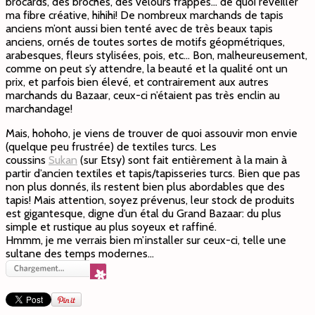
brocards, des brochés, des velours frappés… de quoi réveiller
ma fibre créative, hihihi! De nombreux marchands de tapis
anciens m’ont aussi bien tenté avec de très beaux tapis
anciens, ornés de toutes sortes de motifs géopmétriques,
arabesques, fleurs stylisées, pois, etc… Bon, malheureusement,
comme on peut s’y attendre, la beauté et la qualité ont un
prix, et parfois bien élevé, et contrairement aux autres
marchands du Bazaar, ceux-ci n’étaient pas très enclin au
marchandage!
Mais, hohoho, je viens de trouver de quoi assouvir mon envie
(quelque peu frustrée) de textiles turcs. Les
coussins
Sukan
(sur Etsy) sont fait entièrement à la main à
partir d’ancien textiles et tapis/tapisseries turcs. Bien que pas
non plus donnés, ils restent bien plus abordables que des
tapis! Mais attention, soyez prévenus, leur stock de produits
est gigantesque, digne d’un étal du Grand Bazaar: du plus
simple et rustique au plus soyeux et raffiné.
Hmmm, je me verrais bien m’installer sur ceux-ci, telle une
sultane des temps modernes…