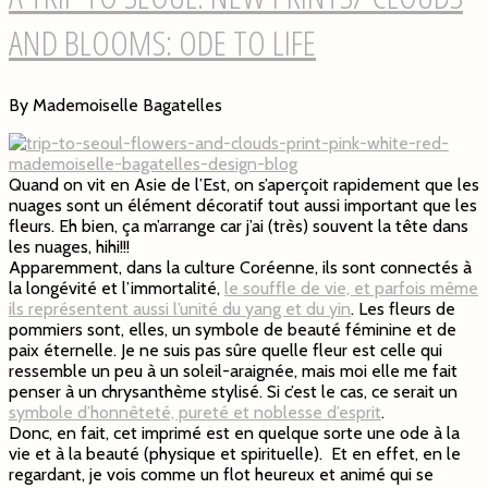
AND BLOOMS: ODE TO LIFE
By Mademoiselle Bagatelles
Quand on vit en Asie de l’Est, on s’aperçoit rapidement que les
nuages sont un élément décoratif tout aussi important que les
fleurs. Eh bien, ça m’arrange car j’ai (très) souvent la tête dans
les nuages, hihi!!!
Apparemment, dans la culture Coréenne, ils sont connectés à
la longévité et l’immortalité,
le souffle de vie, et parfois même
ils représentent aussi l’unité du yang et du yin
. Les fleurs de
pommiers sont, elles, un symbole de beauté féminine et de
paix éternelle. Je ne suis pas sûre quelle fleur est celle qui
ressemble un peu à un soleil-araignée, mais moi elle me fait
penser à un chrysanthème stylisé. Si c’est le cas, ce serait un
symbole d’honnêteté, pureté et noblesse d’esprit
.
Donc, en fait, cet imprimé est en quelque sorte une ode à la
vie et à la beauté (physique et spirituelle). Et en effet, en le
regardant, je vois comme un flot heureux et animé qui se