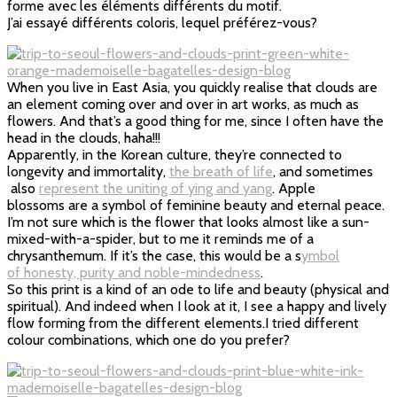
forme avec les éléments différents du motif.
J’ai essayé différents coloris, lequel préférez-vous?
When you live in East Asia, you quickly realise that clouds are
an element coming over and over in art works, as much as
flowers. And that’s a good thing for me, since I often have the
head in the clouds, haha!!!
Apparently, in the Korean culture, they’re connected to
longevity and immortality,
the breath of life
, and sometimes
also
represent the uniting of ying and yang
. Apple
blossoms are a symbol of feminine beauty and eternal peace.
I’m not sure which is the flower that looks almost like a sun-
mixed-with-a-spider, but to me it reminds me of a
chrysanthemum. If it’s the case, this would be a s
ymbol
of honesty, purity and noble-mindedness
.
So this print is a kind of an ode to life and beauty (physical and
spiritual). And indeed when I look at it, I see a happy and lively
flow forming from the different elements.I tried different
colour combinations, which one do you prefer?