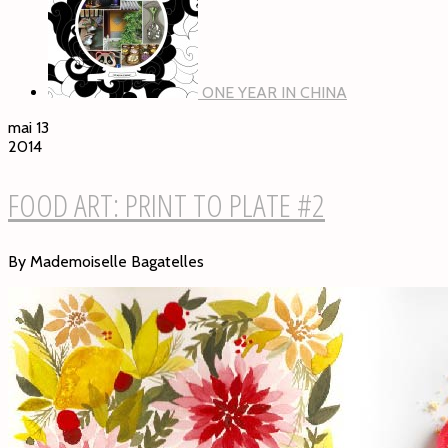
ONE YEAR IN CHINA
mai 13
2014
FOOD ART: PRINT TO PLATE #2
By Mademoiselle Bagatelles