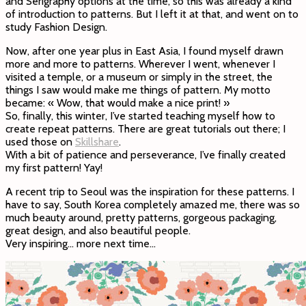
and Serigraphy options at the time, so this was already a kind
of introduction to patterns. But I left it at that, and went on to
study Fashion Design.
Now, after one year plus in East Asia, I found myself drawn
more and more to patterns. Wherever I went, whenever I
visited a temple, or a museum or simply in the street, the
things I saw would make me things of pattern. My motto
became: « Wow, that would make a nice print! »
So, finally, this winter, I’ve started teaching myself how to
create repeat patterns. There are great tutorials out there; I
used those on
Skillshare
.
With a bit of patience and perseverance, I’ve finally created
my first pattern! Yay!
A recent trip to Seoul was the inspiration for these patterns. I
have to say, South Korea completely amazed me, there was so
much beauty around, pretty patterns, gorgeous packaging,
great design, and also beautiful people.
Very inspiring… more next time…