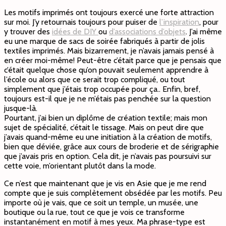
Les motifs imprimés ont toujours exercé une forte attraction
sur moi. J’y retournais toujours pour puiser de
l’inspiration
, pour
y trouver des
idées de DIY
ou
d’associations d’objets
. J’ai même
eu une marque de sacs de soirée fabriqués à partir de jolis
textiles imprimés. Mais bizarrement, je n’avais jamais pensé à
en créer moi-même! Peut-être c’était parce que je pensais que
c’était quelque chose qu’on pouvait seulement apprendre à
l’école ou alors que ce serait trop compliqué, ou tout
simplement que j’étais trop occupée pour ça.. Enfin, bref,
toujours est-il que je ne m’étais pas penchée sur la question
jusque-là.
Pourtant, j’ai bien un diplôme de création textile; mais mon
sujet de spécialité, c’était le tissage. Mais on peut dire que
j’avais quand-même eu une initiation à la création de motifs,
bien que déviée, grâce aux cours de broderie et de sérigraphie
que j’avais pris en option. Cela dit, je n’avais pas poursuivi sur
cette voie, m’orientant plutôt dans la mode.
Ce n’est que maintenant que je vis en Asie que je me rend
compte que je suis complètement obsédée par les motifs. Peu
importe où je vais, que ce soit un temple, un musée, une
boutique ou la rue, tout ce que je vois ce transforme
instantanément en motif à mes yeux. Ma phrase-type est