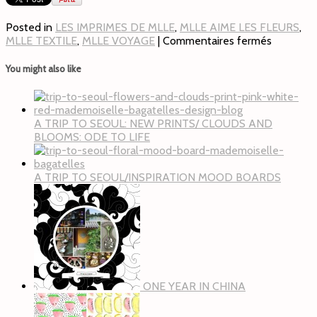
Posted in
LES IMPRIMES DE MLLE
,
MLLE AIME LES FLEURS
,
MLLE TEXTILE
,
MLLE VOYAGE
|
Commentaires fermés
You might also like
A TRIP TO SEOUL: NEW PRINTS/ CLOUDS AND
BLOOMS: ODE TO LIFE
A TRIP TO SEOUL/INSPIRATION MOOD BOARDS
ONE YEAR IN CHINA