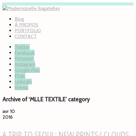
Blog
À PROPOS
PORTFOLIO
CONTACT
Twitter
Facebook
Pinterest
Instagram
Google Plus
Flickr
Linkedin
Vimeo
Archive of ‘MLLE TEXTILE’ category
avr 10
2016
A TRIP TO SEOUL: NEW PRINTS/ CLOUDS