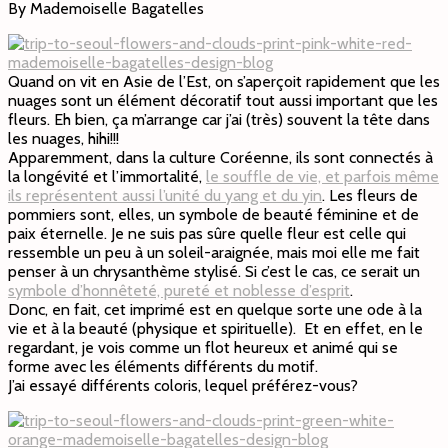
By Mademoiselle Bagatelles
Quand on vit en Asie de l’Est, on s’aperçoit rapidement que les
nuages sont un élément décoratif tout aussi important que les
fleurs. Eh bien, ça m’arrange car j’ai (très) souvent la tête dans
les nuages, hihi!!!
Apparemment, dans la culture Coréenne, ils sont connectés à
la longévité et l’immortalité,
le souffle de vie, et parfois même
ils représentent aussi l’unité du yang et du yin
. Les fleurs de
pommiers sont, elles, un symbole de beauté féminine et de
paix éternelle. Je ne suis pas sûre quelle fleur est celle qui
ressemble un peu à un soleil-araignée, mais moi elle me fait
penser à un chrysanthème stylisé. Si c’est le cas, ce serait un
symbole d’honnêteté, pureté et noblesse d’esprit
.
Donc, en fait, cet imprimé est en quelque sorte une ode à la
vie et à la beauté (physique et spirituelle). Et en effet, en le
regardant, je vois comme un flot heureux et animé qui se
forme avec les éléments différents du motif.
J’ai essayé différents coloris, lequel préférez-vous?