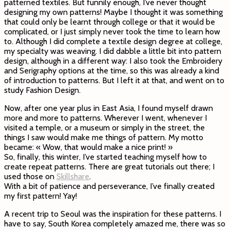
patterned textiles. But funnily enough, I’ve never thought
designing my own patterns! Maybe I thought it was something
that could only be learnt through college or that it would be
complicated, or I just simply never took the time to learn how
to. Although I did complete a textile design degree at college,
my specialty was weaving. I did dabble a little bit into pattern
design, although in a different way: I also took the Embroidery
and Serigraphy options at the time, so this was already a kind
of introduction to patterns. But I left it at that, and went on to
study Fashion Design.
Now, after one year plus in East Asia, I found myself drawn
more and more to patterns. Wherever I went, whenever I
visited a temple, or a museum or simply in the street, the
things I saw would make me things of pattern. My motto
became: « Wow, that would make a nice print! »
So, finally, this winter, I’ve started teaching myself how to
create repeat patterns. There are great tutorials out there; I
used those on
Skillshare
.
With a bit of patience and perseverance, I’ve finally created
my first pattern! Yay!
A recent trip to Seoul was the inspiration for these patterns. I
have to say, South Korea completely amazed me, there was so