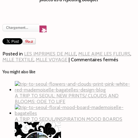
Posted in
LES IMPRIMES DE MLLE
,
MLLE AIME LES FLEURS
,
MLLE TEXTILE
,
MLLE VOYAGE
|
Commentaires fermés
You might also like
A TRIP TO SEOUL: NEW PRINTS/ CLOUDS AND
BLOOMS: ODE TO LIFE
A TRIP TO SEOUL/INSPIRATION MOOD BOARDS