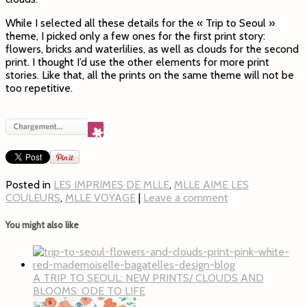
While I selected all these details for the « Trip to Seoul »
theme, I picked only a few ones for the first print story:
flowers, bricks and waterlilies, as well as clouds for the second
print. I thought I’d use the other elements for more print
stories. Like that, all the prints on the same theme will not be
too repetitive.
Posted in
LES IMPRIMES DE MLLE
,
MLLE AIME LES
COULEURS
,
MLLE VOYAGE
|
Leave a comment
You might also like
A TRIP TO SEOUL: NEW PRINTS/ CLOUDS AND
BLOOMS: ODE TO LIFE