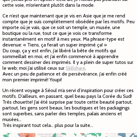
cette voie, m’orientant plutôt dans la mode.
Ce n’est que maintenant que je vis en Asie que je me rend
compte que je suis complètement obsédée par les motifs. Peu
importe où je vais, que ce soit un temple, un musée, une
boutique ou la rue, tout ce que je vois ce transforme
instantanément en motif à mes yeux. Ma phrase-type est
devenue: « Tiens, ça ferait un super imprimé ça! »
Du coup, ça y est enfin, j’ai libéré la bête de motifs qui
sommeillait en moi, et j’ai enfin commencé à apprendre
comment dessiner des imprimés. Il y a plein de super tutos sur
le web; moi j’ai utilisé ceux sur
Skillshare
.
Avec un peu de patience et de persévérance, j’ai enfin créé
mon premier imprimé! Youpi!
Un récent voyage à Séoul m’a servi d’inspiration pour créer ces
motifs. D’ailleurs, en passant, quel beau pays la Corée du Sud!
Très chouette! J’ai été surprise par toute cette beauté partout,
partout, les gens sont beaux, les boutiques et les packagings
sont superbes, sans parler des temples, palais anciens et
musées…
Très inspirant tout cela… plus pour la suite…