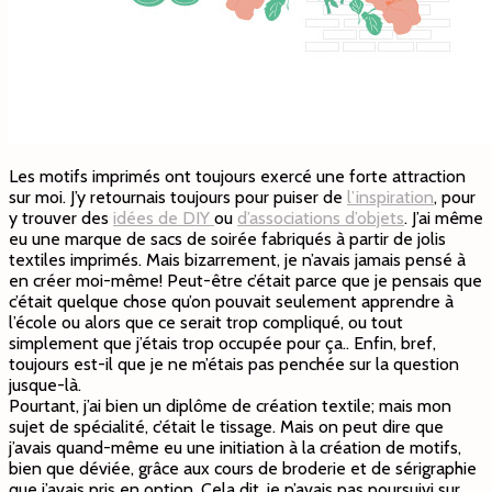
Les motifs imprimés ont toujours exercé une forte attraction
sur moi. J’y retournais toujours pour puiser de
l’inspiration
, pour
y trouver des
idées de DIY
ou
d’associations d’objets
. J’ai même
eu une marque de sacs de soirée fabriqués à partir de jolis
textiles imprimés. Mais bizarrement, je n’avais jamais pensé à
en créer moi-même! Peut-être c’était parce que je pensais que
c’était quelque chose qu’on pouvait seulement apprendre à
l’école ou alors que ce serait trop compliqué, ou tout
simplement que j’étais trop occupée pour ça.. Enfin, bref,
toujours est-il que je ne m’étais pas penchée sur la question
jusque-là.
Pourtant, j’ai bien un diplôme de création textile; mais mon
sujet de spécialité, c’était le tissage. Mais on peut dire que
j’avais quand-même eu une initiation à la création de motifs,
bien que déviée, grâce aux cours de broderie et de sérigraphie
que j’avais pris en option. Cela dit, je n’avais pas poursuivi sur