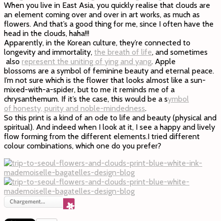
When you live in East Asia, you quickly realise that clouds are
an element coming over and over in art works, as much as
flowers. And that’s a good thing for me, since I often have the
head in the clouds, haha!!!
Apparently, in the Korean culture, they’re connected to
longevity and immortality,
the breath of life
, and sometimes
also
represent the uniting of ying and yang
. Apple
blossoms are a symbol of feminine beauty and eternal peace.
I’m not sure which is the flower that looks almost like a sun-
mixed-with-a-spider, but to me it reminds me of a
chrysanthemum. If it’s the case, this would be a s
ymbol
of honesty, purity and noble-mindedness
.
So this print is a kind of an ode to life and beauty (physical and
spiritual). And indeed when I look at it, I see a happy and lively
flow forming from the different elements.I tried different
colour combinations, which one do you prefer?