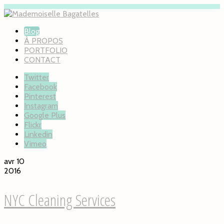
Blog
À PROPOS
PORTFOLIO
CONTACT
Twitter
Facebook
Pinterest
Instagram
Google Plus
Flickr
Linkedin
Vimeo
avr 10
2016
NYC Cleaning Services