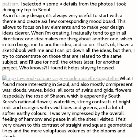
pattern
. I selected « some » details from the photos I took
during my trip to Seoul.
As in for any design, it’s always very useful to start with a
theme and create a/a few corresponding mood board. This
allows to focus on key elements and to make your design
ideas clearer. When I’m creating, I naturally tend to go in all
directions: one idea makes me thing about another one, which
in turn brings me to another idea, and so on. That’s ok, I have a
sketchbook with me and I can jot down all the ideas, but then, I
try to concentrate on those that are related to the same
subject, and I’ll use (or not!) the others later, for another
project. Who knows?! I found it helps staying focused.
What I
found more interesting in Seoul, and also mostly omnipresent,
was: clouds, waves, bricks, all sorts of swirls and grids, flowers
(especially the rose of Sharon, which is apparently South
Korea’s national flower), waterlilies, strong contrasts of bright
reds and oranges with vivid blues and greens, and a lot of
softer earthy colours. I was very impressed by the overall
feeling of harmony and peace in all the sites I visited. I felt
very drawn to this contrast of straight and square geometrical
lines and the more voluptuous volumes of the blooms and
clouds.