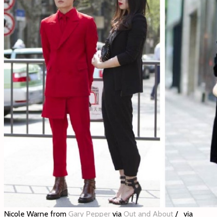
Nicole Warne from
Gary Pepper
via
Out and About
/ via