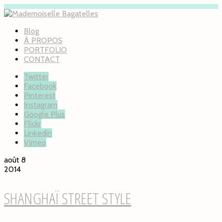
Blog
À PROPOS
PORTFOLIO
CONTACT
Twitter
Facebook
Pinterest
Instagram
Google Plus
Flickr
Linkedin
Vimeo
août 8
2014
SHANGHAÏ STREET STYLE