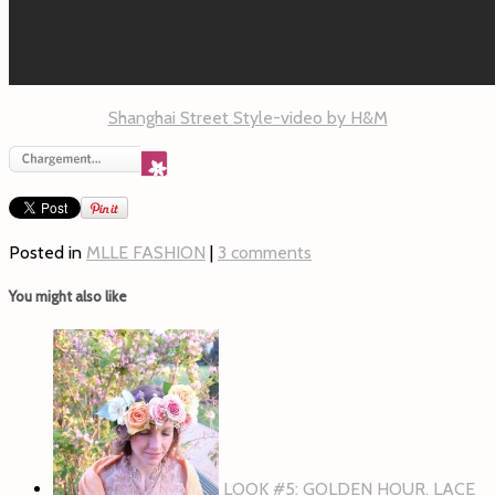
Shanghai Street Style-video by H&M
Posted in
MLLE FASHION
|
3 comments
You might also like
LOOK #5: GOLDEN HOUR, LACE