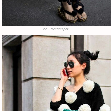
via
StreetPeeper