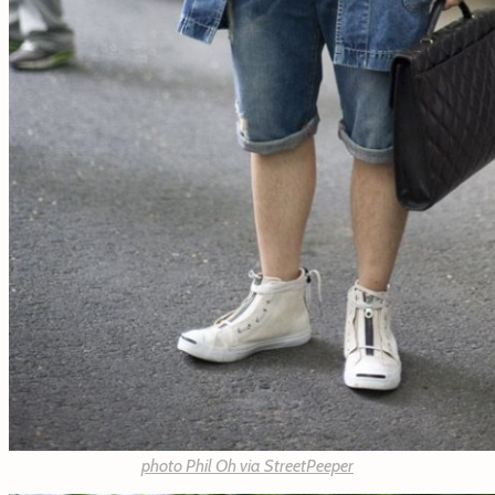
photo Phil Oh via
StreetPeeper