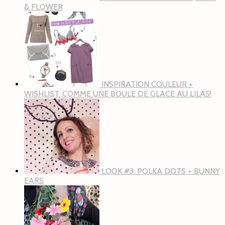
& FLOWER
INSPIRATION COULEUR +
WISHLIST: COMME UNE BOULE DE GLACE AU LILAS!
LOOK #3: POLKA DOTS + BUNNY
EARS