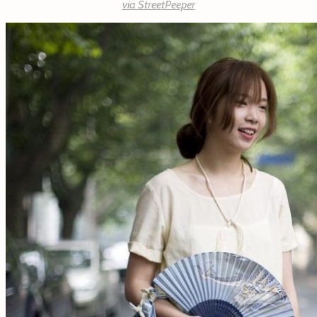
via
StreetPeeper