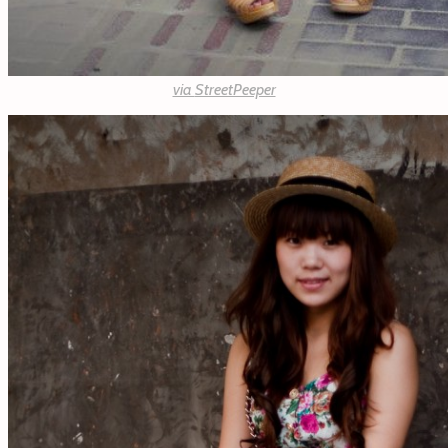
via
StreetPeeper