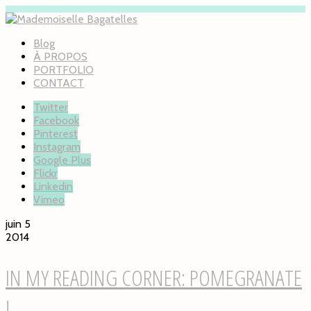
Blog
À PROPOS
PORTFOLIO
CONTACT
Twitter
Facebook
Pinterest
Instagram
Google Plus
Flickr
Linkedin
Vimeo
juin 5
2014
IN MY READING CORNER: POMEGRANATE
!