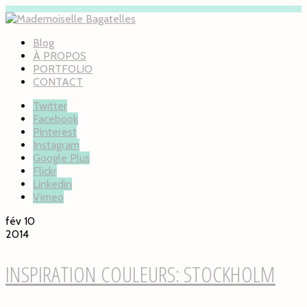
Blog
À PROPOS
PORTFOLIO
CONTACT
Twitter
Facebook
Pinterest
Instagram
Google Plus
Flickr
Linkedin
Vimeo
fév 10
2014
INSPIRATION COULEURS: STOCKHOLM