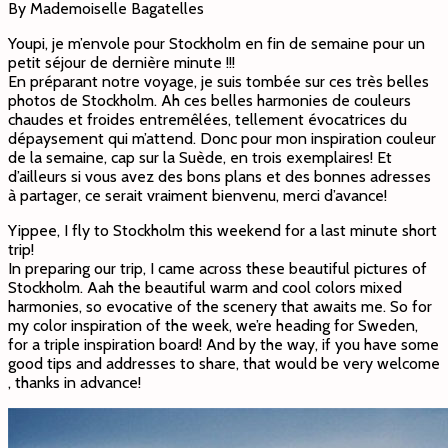
By Mademoiselle Bagatelles
Youpi, je m’envole pour Stockholm en fin de semaine pour un
petit séjour de dernière minute !!!
En préparant notre voyage, je suis tombée sur ces très belles
photos de Stockholm. Ah ces belles harmonies de couleurs
chaudes et froides entremêlées, tellement évocatrices du
dépaysement qui m’attend. Donc pour mon inspiration couleur
de la semaine, cap sur la Suède, en trois exemplaires! Et
d’ailleurs si vous avez des bons plans et des bonnes adresses
à partager, ce serait vraiment bienvenu, merci d’avance!
Yippee, I fly to Stockholm this weekend for a last minute short
trip!
In preparing our trip, I came across these beautiful pictures of
Stockholm. Aah the beautiful warm and cool colors mixed
harmonies, so evocative of the scenery that awaits me. So for
my color inspiration of the week, we’re heading for Sweden,
for a triple inspiration board! And by the way, if you have some
good tips and addresses to share, that would be very welcome
, thanks in advance!