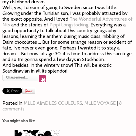
my childhood dream.
Well, yes, I dream of going to Sweden since I was little.
Growing under the Tunisian sun, I was probably attracted by
the exact opposite. And I loved
The Wonderful Adventures of
Nils
and the stories of
Pippi Longstocking
. Everything was a
good opportunity to talk about this country: geography
lessons, learning the anthem during music class, nibbling of
Daim chocolates … But for some strange reason or accident of
fate, I’ve never even gone. Perhaps I wanted it to stay a
dream… But now, at age 30, it is time to address this sacrilege,
and so I’m gonna spend a few days in Stockholm.
And besides, in the wintery snow! This will be exotic
Scandinavian in all its splendor!
Posted in
MLLE AIME LES COULEURS
,
MLLE VOYAGE
|
8
comments
You might also like