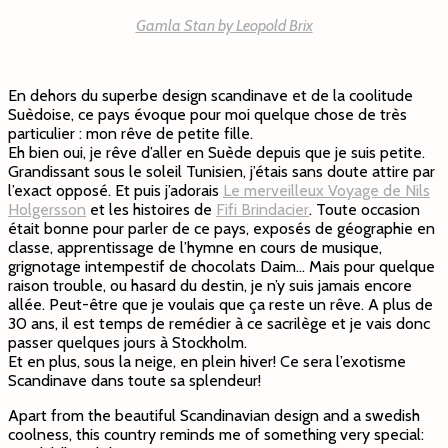
Gamla Stan by Leopold Brix
En dehors du superbe design scandinave et de la coolitude
Suèdoise, ce pays évoque pour moi quelque chose de très
particulier : mon rêve de petite fille.
Eh bien oui, je rêve d’aller en Suède depuis que je suis petite.
Grandissant sous le soleil Tunisien, j’étais sans doute attire par
l’exact opposé. Et puis j’adorais
Le merveilleux Voyage de Nils
Holgersson
et les histoires de
Fifi Brindacier
. Toute occasion
était bonne pour parler de ce pays, exposés de géographie en
classe, apprentissage de l’hymne en cours de musique,
grignotage intempestif de chocolats Daim… Mais pour quelque
raison trouble, ou hasard du destin, je n’y suis jamais encore
allée. Peut-être que je voulais que ça reste un rêve. A plus de
30 ans, il est temps de remédier à ce sacrilège et je vais donc
passer quelques jours à Stockholm.
Et en plus, sous la neige, en plein hiver! Ce sera l’exotisme
Scandinave dans toute sa splendeur!
Apart from the beautiful Scandinavian design and a swedish
coolness, this country reminds me of something very special: