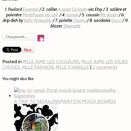
1. foulard
Essentiel
/ 2. collier
A quiet Curiosity
via Etsy / 3. salière et
poivrière
Pen&Poppy via Leif
/ 4.
lampe
/ 5. coussin
RK design
/ 6.
drip dish by
Kelly Wreastler
/ 7. palette
Clarins
/ 8. sandales
Gucci
/ 9.
blazer
Sheinside
Posted in
MLLE AIME LES COULEURS
,
MLLE AIME LES JOLIES
CHOSES
,
MLLE FASHION
,
MLLE S'HABILLE
|
2 comments
You might also like
A TRIP TO SEOUL/INSPIRATION MOOD BOARDS