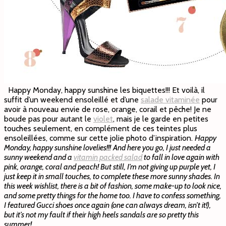
Happy Monday, happy sunshine les biquettes!!! Et voilà, il
suffit d’un weekend ensoleillé et d’une
salade vitaminée
pour
avoir à nouveau envie de rose, orange, corail et pêche! Je ne
boude pas pour autant le
violet
, mais je le garde en petites
touches seulement, en complément de ces teintes plus
ensoleillées, comme sur cette jolie photo d’inspiration.
Happy
Monday, happy sunshine lovelies!!!
And here you go, I just needed a
sunny weekend and a
vitamin packed salad
to fall in love again with
pink, orange, coral and peach! But still, I’m not giving up purple yet, I
just keep it in small touches, to complete these more sunny shades. In
this week wishlist, there is a bit of fashion, some make-up to look nice,
and some pretty things for the home too. I have to confess something,
I featured Gucci shoes once again (one can always dream, isn’t it!),
but it’s not my fault if their high heels sandals are so pretty this
summer!