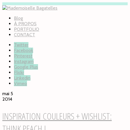
Blog
À PROPOS
PORTFOLIO
CONTACT
Twitter
Facebook
Pinterest
Instagram
Google Plus
Flickr
Linkedin
Vimeo
mai 5
2014
INSPIRATION COULEURS + WISHLIST:
THINK PEACH !