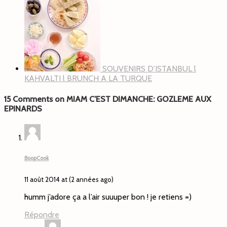
SOUVENIRS D’ISTANBUL l
KAHVALTI l BRUNCH A LA TURQUE
15 Comments on MIAM C’EST DIMANCHE: GOZLEME AUX
EPINARDS
BoopCook
11 août 2014 at (2 années ago)
humm j’adore ça a l’air suuuper bon ! je retiens =)
Répondre