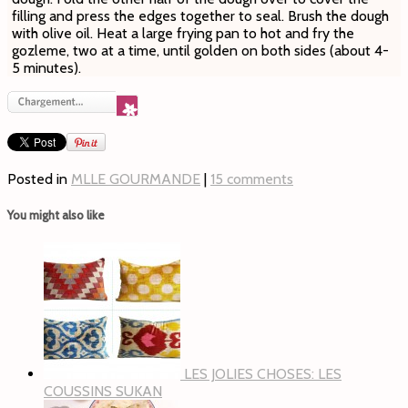
filling and press the edges together to seal. Brush the dough
with olive oil. Heat a large frying pan to hot and fry the
gozleme, two at a time, until golden on both sides (about 4-
5 minutes).
Posted in
MLLE GOURMANDE
|
15 comments
You might also like
LES JOLIES CHOSES: LES
COUSSINS SUKAN