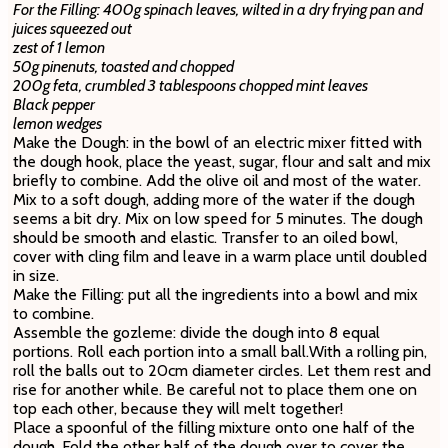
For the Filling: 400g spinach leaves, wilted in a dry frying pan and
juices squeezed out
zest of 1 lemon
50g pinenuts, toasted and chopped
200g feta, crumbled 3 tablespoons chopped mint leaves
Black pepper
lemon wedges
Make the Dough: in the bowl of an electric mixer fitted with
the dough hook, place the yeast, sugar, flour and salt and mix
briefly to combine. Add the olive oil and most of the water.
Mix to a soft dough, adding more of the water if the dough
seems a bit dry. Mix on low speed for 5 minutes. The dough
should be smooth and elastic. Transfer to an oiled bowl,
cover with cling film and leave in a warm place until doubled
in size.
Make the Filling: put all the ingredients into a bowl and mix
to combine.
Assemble the gozleme: divide the dough into 8 equal
portions. Roll each portion into a small ball.With a rolling pin,
roll the balls out to 20cm diameter circles. Let them rest and
rise for another while. Be careful not to place them one on
top each other, because they will melt together!
Place a spoonful of the filling mixture onto one half of the
dough. Fold the other half of the dough over to cover the