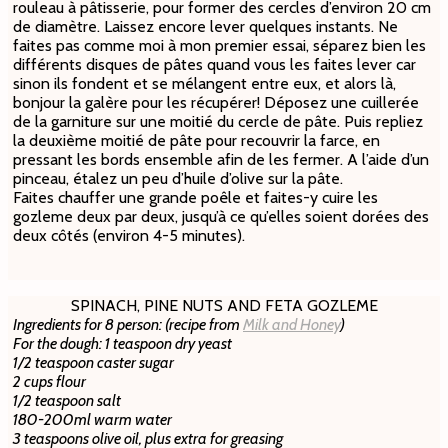
rouleau à pâtisserie, pour former des cercles d’environ 20 cm
de diamètre. Laissez encore lever quelques instants. Ne
faites pas comme moi à mon premier essai, séparez bien les
différents disques de pâtes quand vous les faites lever car
sinon ils fondent et se mélangent entre eux, et alors là,
bonjour la galère pour les récupérer! Déposez une cuillerée
de la garniture sur une moitié du cercle de pâte. Puis repliez
la deuxième moitié de pâte pour recouvrir la farce, en
pressant les bords ensemble afin de les fermer. A l’aide d’un
pinceau, étalez un peu d’huile d’olive sur la pâte.
Faites chauffer une grande poêle et faites-y cuire les
gozleme deux par deux, jusqu’à ce qu’elles soient dorées des
deux côtés (environ 4-5 minutes).
SPINACH, PINE NUTS AND FETA GOZLEME
Ingredients for 8 person: (recipe from
Milk and Honey
)
For the dough: 1 teaspoon dry yeast
1/2 teaspoon caster sugar
2 cups flour
1/2 teaspoon salt
180-200ml warm water
3 teaspoons olive oil, plus extra for greasing