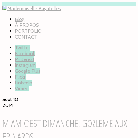
Blog
À PROPOS
PORTFOLIO
CONTACT
Twitter
Facebook
Pinterest
Instagram
Google Plus
Flickr
Linkedin
Vimeo
août 10
2014
MIAM C’EST DIMANCHE: GOZLEME AUX
EPINARDS