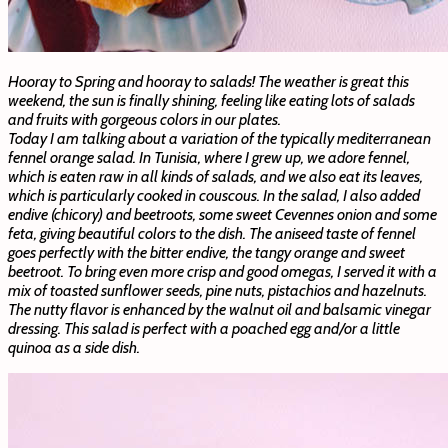
Hooray to Spring and hooray to salads! The weather is great this
weekend, the sun is finally shining, feeling like eating lots of salads
and fruits with gorgeous colors in our plates.
Today I am talking about a variation of the typically mediterranean
fennel orange salad. In Tunisia, where I grew up, we adore fennel,
which is eaten raw in all kinds of salads, and we also eat its leaves,
which is particularly cooked in couscous. In the salad, I also added
endive (chicory) and beetroots, some sweet Cevennes onion and some
feta, giving beautiful colors to the dish. The aniseed taste of fennel
goes perfectly with the bitter endive, the tangy orange and sweet
beetroot. To bring even more crisp and good omegas, I served it with a
mix of toasted sunflower seeds, pine nuts, pistachios and hazelnuts.
The nutty flavor is enhanced by the walnut oil and balsamic vinegar
dressing. This salad is perfect with a poached egg and/or a little
quinoa as a side dish.