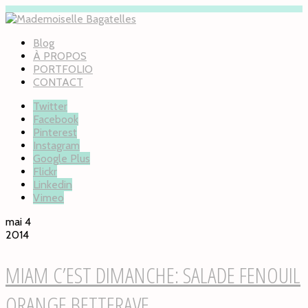
Blog
À PROPOS
PORTFOLIO
CONTACT
Twitter
Facebook
Pinterest
Instagram
Google Plus
Flickr
Linkedin
Vimeo
mai 4
2014
MIAM C’EST DIMANCHE: SALADE FENOUIL
ORANGE BETTERAVE