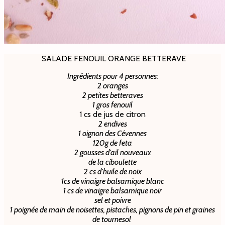
SALADE FENOUIL ORANGE BETTERAVE
Ingrédients pour 4 personnes:
2 oranges
2 petites betteraves
1 gros fenouil
1 cs de jus de citron
2 endives
1 oignon des Cévennes
120g de feta
2 gousses d’ail nouveaux
de la ciboulette
2 cs d’huile de noix
1cs de vinaigre balsamique blanc
1 cs de vinaigre balsamique noir
sel et poivre
1 poignée de main de noisettes, pistaches, pignons de pin et graines
de tournesol