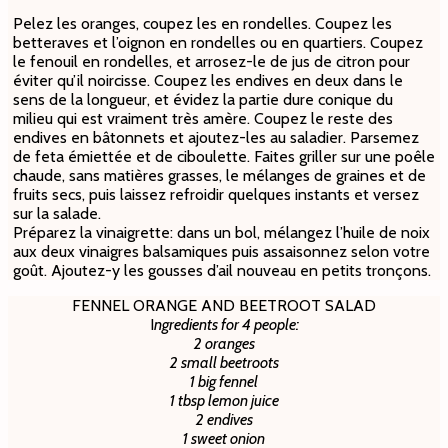
Pelez les oranges, coupez les en rondelles. Coupez les
betteraves et l’oignon en rondelles ou en quartiers. Coupez
le fenouil en rondelles, et arrosez-le de jus de citron pour
éviter qu’il noircisse. Coupez les endives en deux dans le
sens de la longueur, et évidez la partie dure conique du
milieu qui est vraiment très amère. Coupez le reste des
endives en bâtonnets et ajoutez-les au saladier. Parsemez
de feta émiettée et de ciboulette. Faites griller sur une poêle
chaude, sans matières grasses, le mélanges de graines et de
fruits secs, puis laissez refroidir quelques instants et versez
sur la salade.
Préparez la vinaigrette: dans un bol, mélangez l’huile de noix
aux deux vinaigres balsamiques puis assaisonnez selon votre
goût. Ajoutez-y les gousses d’ail nouveau en petits tronçons.
FENNEL ORANGE AND BEETROOT SALAD
I
ngredients for 4 people:
2 oranges
2 small beetroots
1 big fennel
1 tbsp lemon juice
2 endives
1 sweet onion