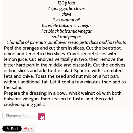
120g feta
2 spring garlic cloves
chive
2 cs walnut oil
1cs white balsamic vinegar
1 cs black balsamic vinegar
salt and pepper
1 handful of pine nuts, sunflower seeds, pistachios and hazelnuts
Peel the oranges and cut them in slices. Cut the beetroot,
onion and fennel in thin slices. Cover fennel slices with
lemon juice. Cut endives vertically in two, then remove the
bitter hard part in the middle and discard it. Cut the endives
in fine slices and add to the salad. Sprinkle with scrumbled
feta and chive. Toast the seed and nut mix on a hot pan,
without additional fat. Let it cool a few minutes then add to
the salad.
Prepare the dressing: in a bowl, whisk walnut oil with both
balsamic vinegars then season to taste, and then add
crushed spring garlic.