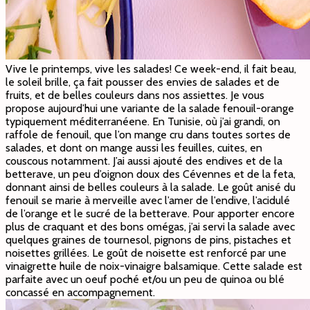
Vive le printemps, vive les salades! Ce week-end, il fait beau,
le soleil brille, ça fait pousser des envies de salades et de
fruits, et de belles couleurs dans nos assiettes. Je vous
propose aujourd’hui une variante de la salade fenouil-orange
typiquement méditerranéene. En Tunisie, où j’ai grandi, on
raffole de fenouil, que l’on mange cru dans toutes sortes de
salades, et dont on mange aussi les feuilles, cuites, en
couscous notamment. J’ai aussi ajouté des endives et de la
betterave, un peu d’oignon doux des Cévennes et de la feta,
donnant ainsi de belles couleurs à la salade. Le goût anisé du
fenouil se marie à merveille avec l’amer de l’endive, l’acidulé
de l’orange et le sucré de la betterave. Pour apporter encore
plus de craquant et des bons omégas, j’ai servi la salade avec
quelques graines de tournesol, pignons de pins, pistaches et
noisettes grillées. Le goût de noisette est renforcé par une
vinaigrette huile de noix-vinaigre balsamique. Cette salade est
parfaite avec un oeuf poché et/ou un peu de quinoa ou blé
concassé en accompagnement.