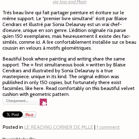
via Joss and Main
Très beau livre qui fait partager peinture et écriture sur le
même support. Le “premier livre simultané” écrit par Blaise
Cendrars et illustré par Sonia Delaunay est un vrai chef-
d’oeuvre, unique en son genre. L’édition originale n’a parue
qu’en 150 exemplaires, mais heureusement il existe des fac-
similés, comme ici. A lire confortablement installée sur ce beau
coussin en velours à motifs géométriques.
Beautiful book where painting and writing share the same
support. The « first simultaneous book » written by Blaise
Cendrars and illustrated by Sonia Delaunay is a true
masterpiece, unique in its kind. The original edition was
published in only 150 copies, but fortunately there exist
facsimiles, like here. Read comfortably on this beautiful velvet
cushion with geometric pattern.
Posted in
LE READING CORNER DE MLLE
|
1 comment