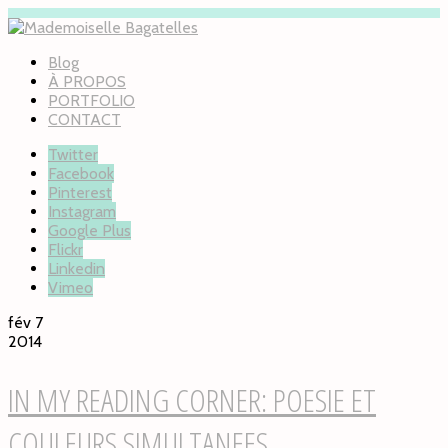
Blog
À PROPOS
PORTFOLIO
CONTACT
Twitter
Facebook
Pinterest
Instagram
Google Plus
Flickr
Linkedin
Vimeo
fév 7
2014
IN MY READING CORNER: POESIE ET
COULEURS SIMULTANEES