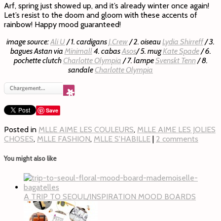
Arf, spring just showed up, and it’s already winter once again!
Let’s resist to the doom and gloom with these accents of
rainbow! Happy mood guaranteed!
image source:
Ali U
/ 1. cardigans
J.Crew
/ 2. oiseau
Lydia Shirreff
/ 3.
bagues Astan via
Minimall
4. cabas
Asos
/ 5. mug
Kate Spade
/ 6.
pochette clutch
Charlotte Olympia
/ 7. lampe
Svenskt Tenn
/ 8.
sandale
Charlotte Olympia
Save
Posted in
MLLE AIME LES COULEURS
,
MLLE AIME LES JOLIES
CHOSES
,
MLLE FASHION
,
MLLE S'HABILLE
|
2 comments
You might also like
A TRIP TO SEOUL/INSPIRATION MOOD BOARDS