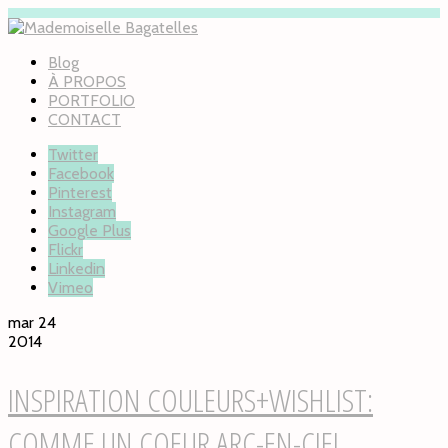
Blog
À PROPOS
PORTFOLIO
CONTACT
Twitter
Facebook
Pinterest
Instagram
Google Plus
Flickr
Linkedin
Vimeo
mar 24
2014
INSPIRATION COULEURS+WISHLIST:
COMME UN COEUR ARC-EN-CIEL