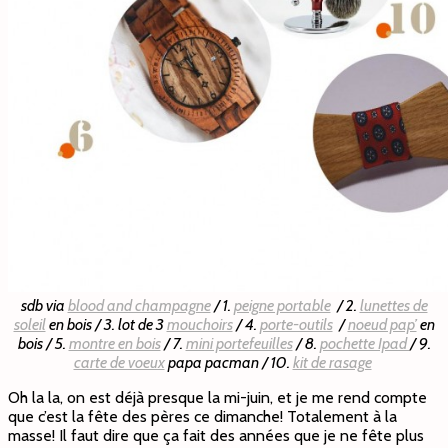
sdb via
blood and champagne
/ 1.
peigne portable
/ 2.
lunettes de
soleil
en bois / 3. lot de 3
mouchoirs
/ 4.
porte-outils
/
noeud pap’
en
bois / 5.
montre en bois
/ 7.
mini portefeuilles
/ 8.
pochette Ipad
/ 9.
carte de voeux
papa pacman / 10.
kit de rasage
Oh la la, on est déjà presque la mi-juin, et je me rend compte
que c’est la fête des pères ce dimanche! Totalement à la
masse! Il faut dire que ça fait des années que je ne fête plus