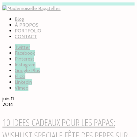
Blog
À PROPOS
PORTFOLIO
CONTACT
Twitter
Facebook
Pinterest
Instagram
Google Plus
Flickr
Linkedin
Vimeo
juin 11
2014
10 IDEES CADEAUX POUR LES PAPAS:
WISHLIST SPECIALE FÊTE DES PERES SUR