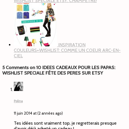
WISHLIST SPECIALE ETSY: CHAMPETRE!
INSPIRATION
COULEURS+WISHLIST: COMME UN COEUR ARC-EN-
CIEL
5 Comments on 10 IDEES CADEAUX POUR LES PAPAS:
WISHLIST SPECIALE FÊTE DES PERES SUR ETSY
Polina
11 juin 2014 at (2 années ago)
Tes idées sont vraiment top, je regretterais presque
d’avoir déjà acheté un cadeau !