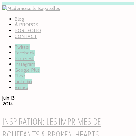
Blog
À PROPOS
PORTFOLIO
CONTACT
Twitter
Facebook
Pinterest
Instagram
Google Plus
Flickr
Linkedin
Vimeo
juin 13
2014
INSPIRATION: LES IMPRIMES DE
BOUFFANTS & BROKEN HEARTS