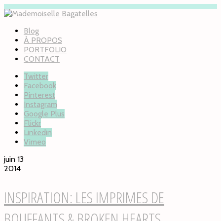
Blog
À PROPOS
PORTFOLIO
CONTACT
Twitter
Facebook
Pinterest
Instagram
Google Plus
Flickr
Linkedin
Vimeo
juin 13
2014
INSPIRATION: LES IMPRIMES DE
BOUFFANTS & BROKEN HEARTS