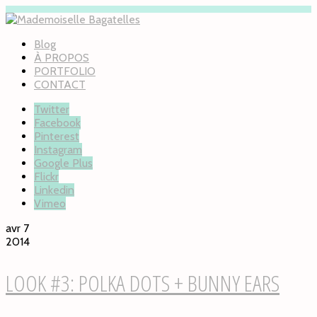
Blog
À PROPOS
PORTFOLIO
CONTACT
Twitter
Facebook
Pinterest
Instagram
Google Plus
Flickr
Linkedin
Vimeo
avr 7
2014
LOOK #3: POLKA DOTS + BUNNY EARS