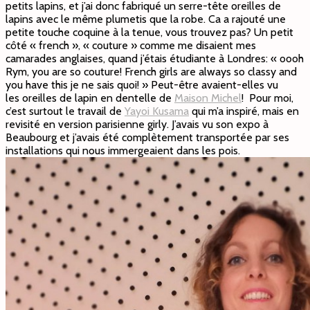
petits lapins, et j’ai donc fabriqué un serre-tête oreilles de
lapins avec le même plumetis que la robe. Ca a rajouté une
petite touche coquine à la tenue, vous trouvez pas? Un petit
côté « french », « couture » comme me disaient mes
camarades anglaises, quand j’étais étudiante à Londres: « oooh
Rym, you are so couture! French girls are always so classy and
you have this je ne sais quoi! » Peut-être avaient-elles vu
les oreilles de lapin en dentelle de
Maison Michel
! Pour moi,
c’est surtout le travail de
Yayoi Kusama
qui m’a inspiré, mais en
revisité en version parisienne girly. J’avais vu son expo à
Beaubourg et j’avais été complètement transportée par ses
installations qui nous immergeaient dans les pois.