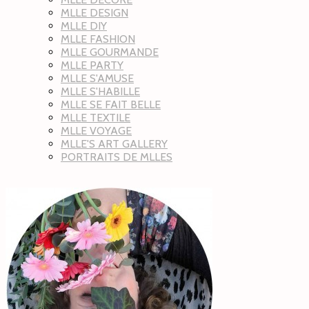
MLLE DESIGN
MLLE DIY
MLLE FASHION
MLLE GOURMANDE
MLLE PARTY
MLLE S'AMUSE
MLLE S'HABILLE
MLLE SE FAIT BELLE
MLLE TEXTILE
MLLE VOYAGE
MLLE'S ART GALLERY
PORTRAITS DE MLLES