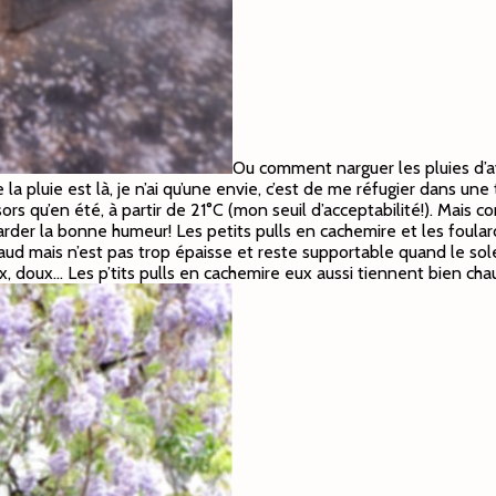
Ou comment narguer les pluies d’av
 la pluie est là, je n’ai qu’une envie, c’est de me réfugier dans 
ors qu’en été, à partir de 21°C (mon seuil d’acceptabilité!). Mais c
arder la bonne humeur! Les petits pulls en cachemire et les foula
aud mais n’est pas trop épaisse et reste supportable quand le sole
ux, doux… Les p’tits pulls en cachemire eux aussi tiennent bien ch