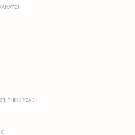
RANATE !
ST: THINK PEACH !
ES