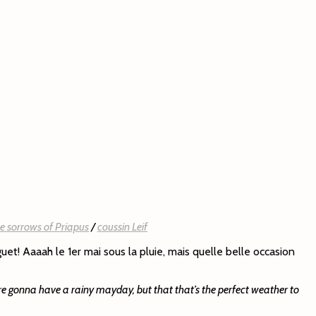
e sorrows of Priapus
/
coussin Leif
uet! Aaaah le 1er mai sous la pluie, mais quelle belle occasion
we’re gonna have a rainy mayday, but that that’s the perfect weather to