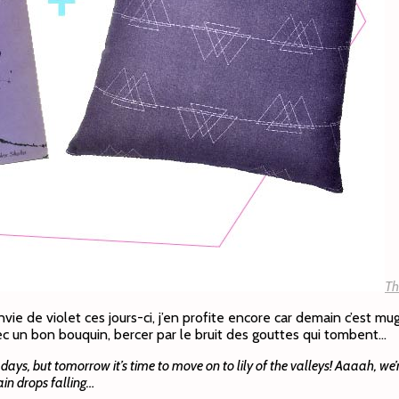
Th
ie de violet ces jours-ci, j’en profite encore car demain c’est mug
ec un bon bouquin, bercer par le bruit des gouttes qui tombent…
se days, but tomorrow it’s time to move on to lily of the valleys! Aaaah, 
ain drops falling…