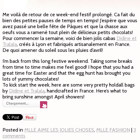
Me voilà de retour de ce week-end festif prolongé. Ca fait du
bien des petites pauses de temps en temps! J’espère que vous
avez passé une belle fête de Pâques et que la chasse aux
oeufs vous a ramené tout plein de délicieux petits chocolats!
Pour commencer la semaine, voici de bien jolis cabas
Didine et
Tralala
, créés à Lyon et fabriqués artisanalement en France.
De quoi amener du soleil sous les pluies d’avril!
I’m back from this long festive weekend. Taking some breaks
from time to time makes me feel good! I hope that you had a
great time for Easter and that the egg hunt has brought you
lots of yummy chocolates!
To kick start the week, here are some very pretty holdall bags
by
Didine et Tralala
, handcrafted in France. Here’s what to
bring sunshine amongst April showers!
Posted in
MLLE AIME LES JOLIES CHOSES
,
MLLE FASHION
|
3
comments