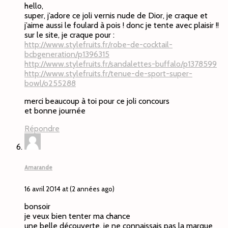
hello,
super, j’adore ce joli vernis nude de Dior, je craque et
j’aime aussi le foulard à pois ! donc je tente avec plaisir !!
sur le site, je craque pour :
http://www.stylefruits.fr/robe-de-cocktail-
bcbgeneration/p1396315
http://www.stylefruits.fr/sandalettes-buffalo/p1378599
http://www.stylefruits.fr/tenue-de-sport-super-
bowl/o255288
merci beaucoup à toi pour ce joli concours
et bonne journée
Répondre
Amarande
16 avril 2014 at (2 années ago)
bonsoir
je veux bien tenter ma chance
une belle découverte, je ne connaissais pas la marque