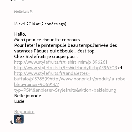
Melle Lulu M.
16 avril 2014 at (2 années ago)
Hello.
Merci pour ce chouette concours.
Pour fêter le printemps,le beau temps,l’arrivée des
vacances,Pâques qui déboule… c’est top.
Chez Stylefruits,je craque pour :
http://www.stylefruits.fr/t-shirt-mim/p1396261
http://www.stylefruits.fr/t-shirt-bodyflirt/p1396703
et
http://www.stylefruits.fr/sandalettes-
buffalo/p1378599http://www.bonprix.fr/produit/la-robe-
bleu-roinoir-905914/?
typ=PSM&anbieter=Stylefruits&aktion=bekleidung
Belle journée.
Lucie
Répondre