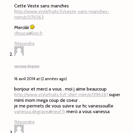
Cette Veste sans manches
http://www.stylefruits.fr/veste-sans-manches-
mim/p1376563
Merciiiii
chouca@live.fr
Répondre
vanessa degrave
16 avril 2014 at (2 années ago)
bonjour et merci a vous . moi j aime beaucoup
http://www.stylefruits.fr/t-shirt-mim/p1396261
super
mimi mom mega coup de coeur .
je me permets de vous suivre sur hc vanessouille
vanessa.degrave@neuf.fr
merci a vous vanessa
Répondre