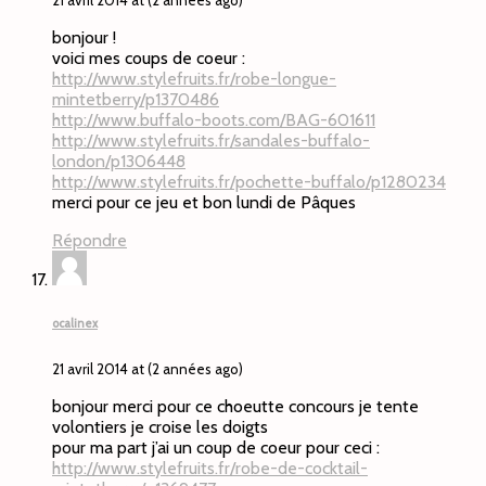
bonjour !
voici mes coups de coeur :
http://www.stylefruits.fr/robe-longue-
mintetberry/p1370486
http://www.buffalo-boots.com/BAG-601611
http://www.stylefruits.fr/sandales-buffalo-
london/p1306448
http://www.stylefruits.fr/pochette-buffalo/p1280234
merci pour ce jeu et bon lundi de Pâques
Répondre
ocalinex
21 avril 2014 at (2 années ago)
bonjour merci pour ce choeutte concours je tente
volontiers je croise les doigts
pour ma part j’ai un coup de coeur pour ceci :
http://www.stylefruits.fr/robe-de-cocktail-