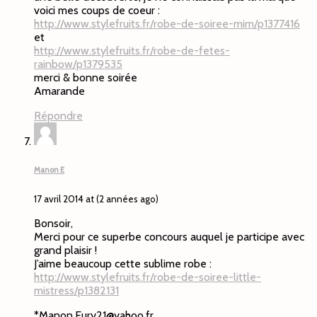
voici mes coups de coeur :
http://www.stylefruits.fr/robe-de-soiree-mim/p1377416
et
http://www.stylefruits.fr/robe-de-fetes-
rainbow/p1379535
merci & bonne soirée
Amarande
Répondre
Manon E
17 avril 2014 at (2 années ago)
Bonsoir,
Merci pour ce superbe concours auquel je participe avec
grand plaisir !
J’aime beaucoup cette sublime robe :
http://www.stylefruits.fr/robe-de-soiree-little-
mistress/p1382131
*
Manon.Eury21@yahoo.fr