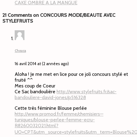
CAKE OMBRE A LA MANGUE
21 Comments on CONCOURS MODE/BEAUTE AVEC
STYLEFRUITS
Chouca
16 avril 2014 at (2 années ago)
Aloha ! Je me met en lice pour ce joli concours stylé et
fruité ^^
Mes coup de Coeur
Ce Sac bandoulière
http://www.stylefruits.fr/sac-
bandouliere-david-jones/p516328
Cette très féminine Blouse perlée
http://www.promod.fr/femme/chemisiers—
tuniques/blouse-perlee-femme-ecru-
R8260032021.html?
UO=CPT&utm_source=stylefruits&utm_term=Blouse%