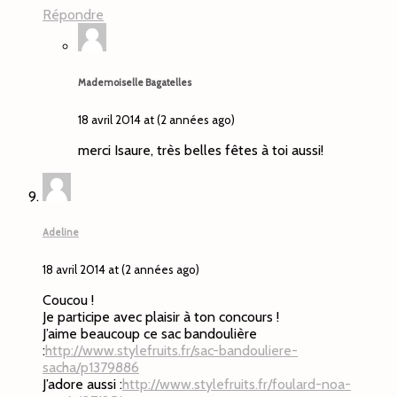
Répondre
Mademoiselle Bagatelles
18 avril 2014 at (2 années ago)
merci Isaure, très belles fêtes à toi aussi!
Adeline
18 avril 2014 at (2 années ago)
Coucou !
Je participe avec plaisir à ton concours !
J’aime beaucoup ce sac bandoulière
:
http://www.stylefruits.fr/sac-bandouliere-
sacha/p1379886
J’adore aussi :
http://www.stylefruits.fr/foulard-noa-