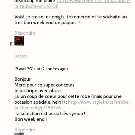
beaucoup me plaire :
http://www.stylefruits.fr/maison/lit-
la-redoute/w1016108
Voilà, je croise les doigts, te remercie et te souhaite un
très bon week end de pâques !!!
Répondre
Djahann
19 avril 2014 at (2 années ago)
Bonjour
Merci pour ce super concours
Je participe avec plaisir
J’ai un coup de coeur pour cette robe (mais pour une
occasion spéciale, hein !) :
http://www.stylefruits.fr/robe-
bustier-only/p1385326
Ta sélection est aussi très sympa !
Bon week end !
Répondre