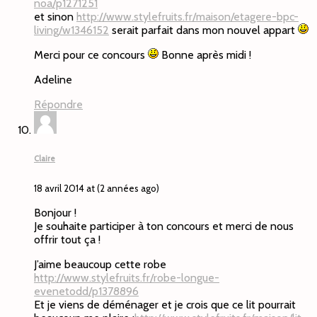
noa/p1271251
et sinon
http://www.stylefruits.fr/maison/etagere-bpc-
living/w1346152
serait parfait dans mon nouvel appart
Merci pour ce concours
Bonne après midi !
Adeline
Répondre
Claire
18 avril 2014 at (2 années ago)
Bonjour !
Je souhaite participer à ton concours et merci de nous
offrir tout ça !
J’aime beaucoup cette robe
http://www.stylefruits.fr/robe-longue-
evenetodd/p1378896
Et je viens de déménager et je crois que ce lit pourrait