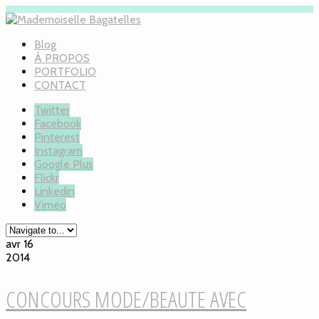
Blog
À PROPOS
PORTFOLIO
CONTACT
Twitter
Facebook
Pinterest
Instagram
Google Plus
Flickr
Linkedin
Vimeo
avr 16
2014
CONCOURS MODE/BEAUTE AVEC