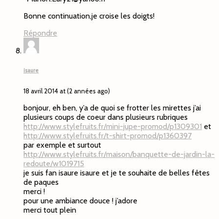
Bonne continuation,je croise les doigts!
Répondre
isaure
18 avril 2014 at (2 années ago)
bonjour, eh ben, y’a de quoi se frotter les mirettes j’ai
plusieurs coups de coeur dans plusieurs rubriques
http://www.stylefruits.fr/mini-jupe-promod/p1309301
et
http://www.stylefruits.fr/t-shirt-promod/p1360397
par exemple et surtout
http://www.stylefruits.fr/maison/banquette-de-jardin-la-
redoute/w1019715
je suis fan isaure isaure et je te souhaite de belles fêtes
de paques
merci !
pour une ambiance douce ! j’adore
merci tout plein