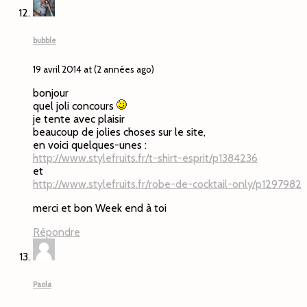
bubble
19 avril 2014 at (2 années ago)
bonjour
quel joli concours
je tente avec plaisir
beaucoup de jolies choses sur le site,
en voici quelques-unes :
http://www.stylefruits.fr/t-shirt-esprit/p1384236
et
http://www.stylefruits.fr/robe-de-cocktail-only/p1297982
merci et bon Week end à toi
Répondre
Paola