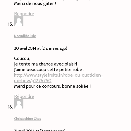
Merci de nous gâter !
Répondre
Noeudlibellule
20 avril 2014 at (2 années ago)
Coucou,
Je tente ma chance avec plaisir!
J’aime beaucoup cette petite robe :
http://www.stylefruits.fr/robe-du-quotidien-
rainbow/p1276750
Merci pour ce concours, bonne soirée !
Répondre
Christophine Chav
21 avril 2014 at (2 années ago)