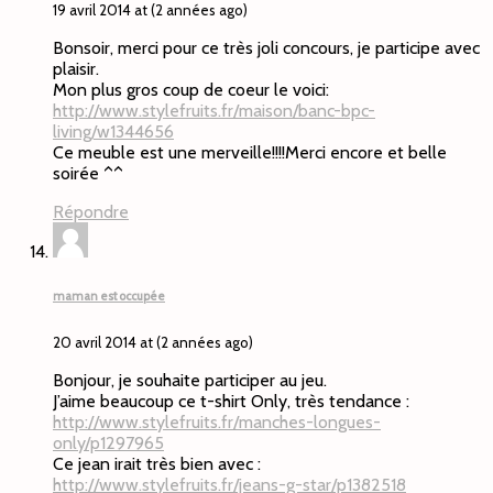
19 avril 2014 at (2 années ago)
Bonsoir, merci pour ce très joli concours, je participe avec
plaisir.
Mon plus gros coup de coeur le voici:
http://www.stylefruits.fr/maison/banc-bpc-
living/w1344656
Ce meuble est une merveille!!!!Merci encore et belle
soirée ^^
Répondre
maman est occupée
20 avril 2014 at (2 années ago)
Bonjour, je souhaite participer au jeu.
J’aime beaucoup ce t-shirt Only, très tendance :
http://www.stylefruits.fr/manches-longues-
only/p1297965
Ce jean irait très bien avec :
http://www.stylefruits.fr/jeans-g-star/p1382518