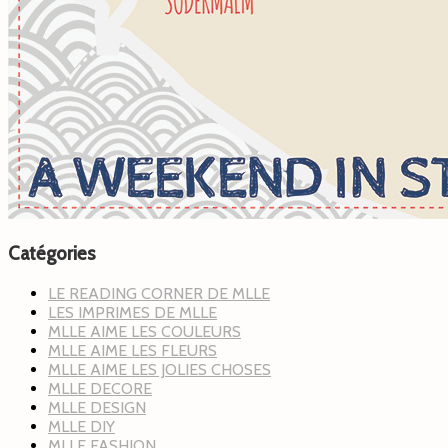
Catégories
LE READING CORNER DE MLLE
LES IMPRIMES DE MLLE
MLLE AIME LES COULEURS
MLLE AIME LES FLEURS
MLLE AIME LES JOLIES CHOSES
MLLE DECORE
MLLE DESIGN
MLLE DIY
MLLE FASHION