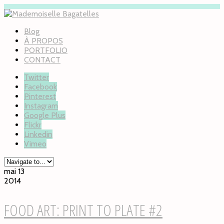
Blog
À PROPOS
PORTFOLIO
CONTACT
Twitter
Facebook
Pinterest
Instagram
Google Plus
Flickr
Linkedin
Vimeo
mai 13
2014
FOOD ART: PRINT TO PLATE #2