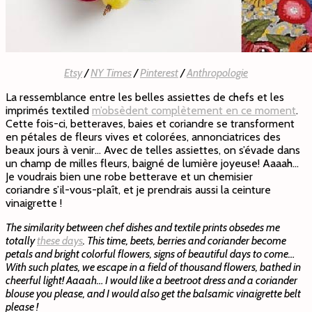
Etsy
/
NY Times
/
Pinterest
/
Anthropologie
La ressemblance entre les belles assiettes de chefs et les
imprimés textiled
m’obsèdent complètement en ce moment
.
Cette fois-ci, betteraves, baies et coriandre se transforment
en pétales de fleurs vives et colorées, annonciatrices des
beaux jours à venir… Avec de telles assiettes, on s’évade dans
un champ de milles fleurs, baigné de lumière joyeuse! Aaaah…
Je voudrais bien une robe betterave et un chemisier
coriandre s’il-vous-plaît, et je prendrais aussi la ceinture
vinaigrette !
The similarity between chef dishes and textile prints obsedes me
totally
these days
. This time, beets, berries and coriander become
petals and bright colorful flowers, signs of beautiful days to come…
With such plates, we escape in a field of thousand flowers, bathed in
cheerful light! Aaaah… I would like a beetroot dress and a coriander
blouse you please, and I would also get the balsamic vinaigrette belt
please !