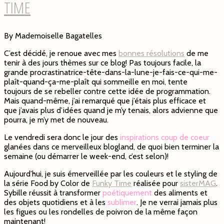
TIME
By Mademoiselle Bagatelles
C’est décidé, je renoue avec mes
bonnes résolutions
de me
tenir à des jours thèmes sur ce blog! Pas toujours facile, la
grande procrastinatrice-tête-dans-la-lune-je-fais-ce-qui-me-
plaît-quand-ça-me-plaît qui sommeille en moi, tente
toujours de se rebeller contre cette idée de programmation.
Mais quand-même, j’ai remarqué que j’étais plus efficace et
que j’avais plus d’idées quand je m’y tenais, alors advienne que
pourra, je m’y met de nouveau.
Le vendredi sera donc le jour des
inspirations coup de coeur
glanées dans ce merveilleux blogland, de quoi bien terminer la
semaine (ou démarrer le week-end, c’est selon)!
Aujourd’hui, je suis émerveillée par les couleurs et le styling de
la série Food by Color de
Funky Time
réalisée pour
sisterMAG
.
Sybille réussit à transformer
poétiquement
des aliments et
des objets quotidiens et à les
sublimer
. Je ne verrai jamais plus
les figues ou les rondelles de poivron de la même façon
maintenant!