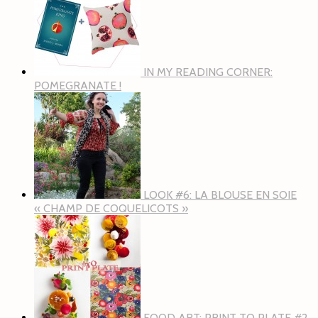
IN MY READING CORNER:
POMEGRANATE !
LOOK #6: LA BLOUSE EN SOIE
« CHAMP DE COQUELICOTS »
FOOD ART: PRINT TO PLATE #2