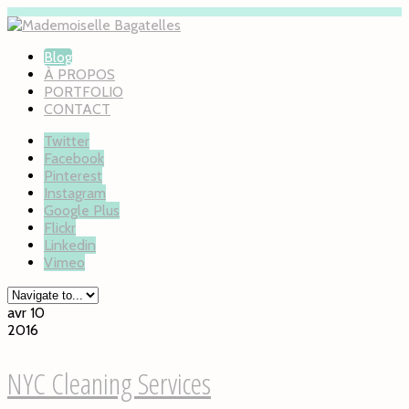
Blog
À PROPOS
PORTFOLIO
CONTACT
Twitter
Facebook
Pinterest
Instagram
Google Plus
Flickr
Linkedin
Vimeo
avr 10
2016
NYC Cleaning Services