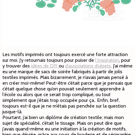
Les motifs imprimés ont toujours exercé une forte attraction
sur moi. J’y retournais toujours pour puiser de
l’inspiration
, pour
y trouver des
idées de DIY
ou
d’associations d’objets
. J’ai même
eu une marque de sacs de soirée fabriqués à partir de jolis
textiles imprimés. Mais bizarrement, je n’avais jamais pensé à
en créer moi-même! Peut-être c’était parce que je pensais que
c’était quelque chose qu’on pouvait seulement apprendre à
l’école ou alors que ce serait trop compliqué, ou tout
simplement que j’étais trop occupée pour ça.. Enfin, bref,
toujours est-il que je ne m’étais pas penchée sur la question
jusque-là.
Pourtant, j’ai bien un diplôme de création textile; mais mon
sujet de spécialité, c’était le tissage. Mais on peut dire que
j’avais quand-même eu une initiation à la création de motifs,
bien que déviée, grâce aux cours de broderie et de sérigraphie