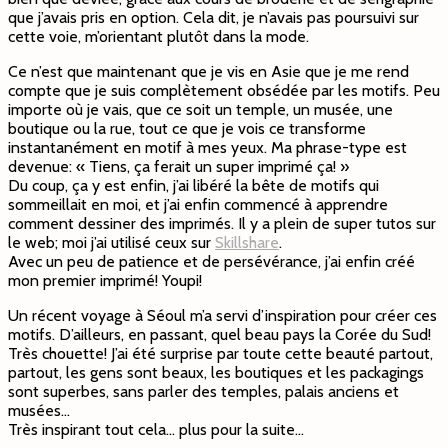
que j’avais pris en option. Cela dit, je n’avais pas poursuivi sur
cette voie, m’orientant plutôt dans la mode.
Ce n’est que maintenant que je vis en Asie que je me rend
compte que je suis complètement obsédée par les motifs. Peu
importe où je vais, que ce soit un temple, un musée, une
boutique ou la rue, tout ce que je vois ce transforme
instantanément en motif à mes yeux. Ma phrase-type est
devenue: « Tiens, ça ferait un super imprimé ça! »
Du coup, ça y est enfin, j’ai libéré la bête de motifs qui
sommeillait en moi, et j’ai enfin commencé à apprendre
comment dessiner des imprimés. Il y a plein de super tutos sur
le web; moi j’ai utilisé ceux sur
Skillshare
.
Avec un peu de patience et de persévérance, j’ai enfin créé
mon premier imprimé! Youpi!
Un récent voyage à Séoul m’a servi d’inspiration pour créer ces
motifs. D’ailleurs, en passant, quel beau pays la Corée du Sud!
Très chouette! J’ai été surprise par toute cette beauté partout,
partout, les gens sont beaux, les boutiques et les packagings
sont superbes, sans parler des temples, palais anciens et
musées…
Très inspirant tout cela… plus pour la suite…