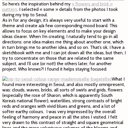
So here’s the inspiration behind my
« flowers and brick »
pattern
. I selected « some » details from the photos I took
during my trip to Seoul.
As in for any design, it’s always very useful to start with a
theme and create a/a few corresponding mood board. This
allows to focus on key elements and to make your design
ideas clearer. When I’m creating, I naturally tend to go in all
directions: one idea makes me thing about another one, which
in turn brings me to another idea, and so on. That’s ok, I have a
sketchbook with me and I can jot down all the ideas, but then, I
try to concentrate on those that are related to the same
subject, and I’ll use (or not!) the others later, for another
project. Who knows?! I found it helps staying focused.
What I
found more interesting in Seoul, and also mostly omnipresent,
was: clouds, waves, bricks, all sorts of swirls and grids, flowers
(especially the rose of Sharon, which is apparently South
Korea’s national flower), waterlilies, strong contrasts of bright
reds and oranges with vivid blues and greens, and a lot of
softer earthy colours. I was very impressed by the overall
feeling of harmony and peace in all the sites I visited. I felt
very drawn to this contrast of straight and square geometrical
lines and the more voluptuous volumes of the blooms and