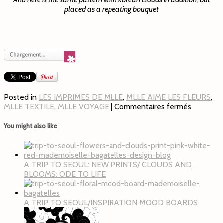
placed as a repeating bouquet
Posted in
LES IMPRIMES DE MLLE
,
MLLE AIME LES FLEURS
,
MLLE TEXTILE
,
MLLE VOYAGE
|
Commentaires fermés
You might also like
A TRIP TO SEOUL: NEW PRINTS/ CLOUDS AND
BLOOMS: ODE TO LIFE
A TRIP TO SEOUL/INSPIRATION MOOD BOARDS