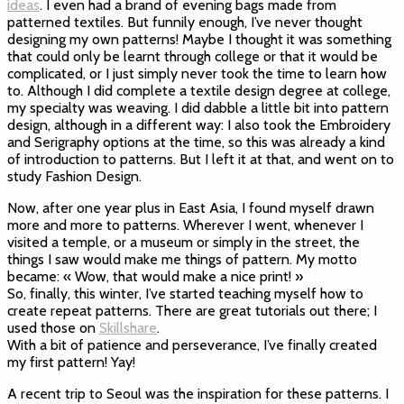
ideas
. I even had a brand of evening bags made from
patterned textiles. But funnily enough, I’ve never thought
designing my own patterns! Maybe I thought it was something
that could only be learnt through college or that it would be
complicated, or I just simply never took the time to learn how
to. Although I did complete a textile design degree at college,
my specialty was weaving. I did dabble a little bit into pattern
design, although in a different way: I also took the Embroidery
and Serigraphy options at the time, so this was already a kind
of introduction to patterns. But I left it at that, and went on to
study Fashion Design.
Now, after one year plus in East Asia, I found myself drawn
more and more to patterns. Wherever I went, whenever I
visited a temple, or a museum or simply in the street, the
things I saw would make me things of pattern. My motto
became: « Wow, that would make a nice print! »
So, finally, this winter, I’ve started teaching myself how to
create repeat patterns. There are great tutorials out there; I
used those on
Skillshare
.
With a bit of patience and perseverance, I’ve finally created
my first pattern! Yay!
A recent trip to Seoul was the inspiration for these patterns. I