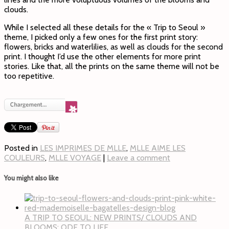
clouds.
While I selected all these details for the « Trip to Seoul »
theme, I picked only a few ones for the first print story:
flowers, bricks and waterlilies, as well as clouds for the second
print. I thought I’d use the other elements for more print
stories. Like that, all the prints on the same theme will not be
too repetitive.
Posted in
LES IMPRIMES DE MLLE
,
MLLE AIME LES
COULEURS
,
MLLE VOYAGE
|
Leave a comment
You might also like
A TRIP TO SEOUL: NEW PRINTS/ CLOUDS AND
BLOOMS: ODE TO LIFE