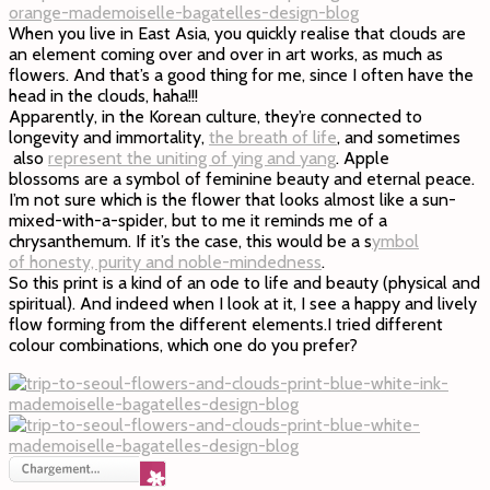
When you live in East Asia, you quickly realise that clouds are
an element coming over and over in art works, as much as
flowers. And that’s a good thing for me, since I often have the
head in the clouds, haha!!!
Apparently, in the Korean culture, they’re connected to
longevity and immortality,
the breath of life
, and sometimes
also
represent the uniting of ying and yang
. Apple
blossoms are a symbol of feminine beauty and eternal peace.
I’m not sure which is the flower that looks almost like a sun-
mixed-with-a-spider, but to me it reminds me of a
chrysanthemum. If it’s the case, this would be a s
ymbol
of honesty, purity and noble-mindedness
.
So this print is a kind of an ode to life and beauty (physical and
spiritual). And indeed when I look at it, I see a happy and lively
flow forming from the different elements.I tried different
colour combinations, which one do you prefer?