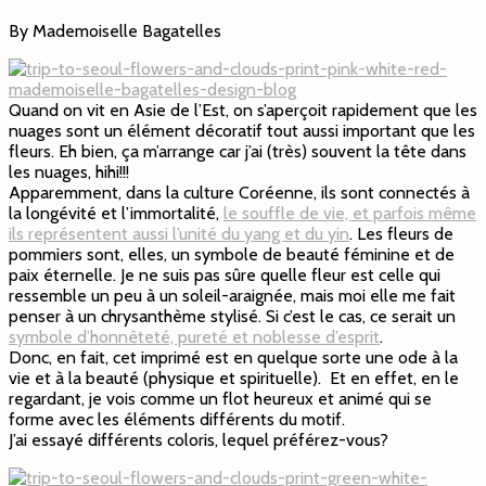
By Mademoiselle Bagatelles
Quand on vit en Asie de l’Est, on s’aperçoit rapidement que les
nuages sont un élément décoratif tout aussi important que les
fleurs. Eh bien, ça m’arrange car j’ai (très) souvent la tête dans
les nuages, hihi!!!
Apparemment, dans la culture Coréenne, ils sont connectés à
la longévité et l’immortalité,
le souffle de vie, et parfois même
ils représentent aussi l’unité du yang et du yin
. Les fleurs de
pommiers sont, elles, un symbole de beauté féminine et de
paix éternelle. Je ne suis pas sûre quelle fleur est celle qui
ressemble un peu à un soleil-araignée, mais moi elle me fait
penser à un chrysanthème stylisé. Si c’est le cas, ce serait un
symbole d’honnêteté, pureté et noblesse d’esprit
.
Donc, en fait, cet imprimé est en quelque sorte une ode à la
vie et à la beauté (physique et spirituelle). Et en effet, en le
regardant, je vois comme un flot heureux et animé qui se
forme avec les éléments différents du motif.
J’ai essayé différents coloris, lequel préférez-vous?