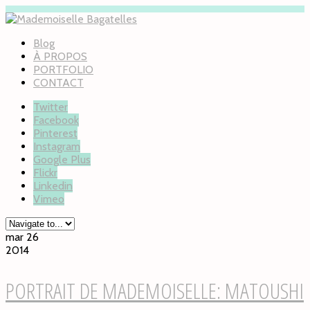
Blog
À PROPOS
PORTFOLIO
CONTACT
Twitter
Facebook
Pinterest
Instagram
Google Plus
Flickr
Linkedin
Vimeo
mar 26
2014
PORTRAIT DE MADEMOISELLE: MATOUSHI