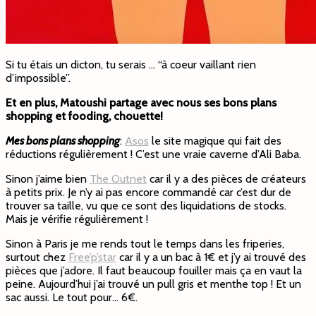
Si tu étais un dicton, tu serais … “à coeur vaillant rien
d’impossible”.
Et en plus, Matoushi partage avec nous ses bons plans
shopping et fooding, chouette!
Mes bons plans shopping
:
Asos
le site magique qui fait des
réductions régulièrement ! C’est une vraie caverne d’Ali Baba.
Sinon j’aime bien
The Outnet
car il y a des pièces de créateurs
à petits prix. Je n’y ai pas encore commandé car c’est dur de
trouver sa taille, vu que ce sont des liquidations de stocks.
Mais je vérifie régulièrement !
Sinon à Paris je me rends tout le temps dans les friperies,
surtout chez
Free’p’star
car il y a un bac à 1€ et j’y ai trouvé des
pièces que j’adore. Il faut beaucoup fouiller mais ça en vaut la
peine. Aujourd’hui j’ai trouvé un pull gris et menthe top ! Et un
sac aussi. Le tout pour… 6€.