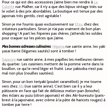
Pour ce qui est des accessoires j’aime bien me rendre à
La
Culotte
rue Malher, car il n’y a que des bijoux vintage triés sur
le volet à des prix abordables. La boutique est tenue par des
japonais très gentils, c’est agréable !
Sinon je me fournis quasi exclusivement sur
Etsy
, chez des
créateurs particuliers. Sinon je n’ai pas vraiment de bon plan
shopping ! A part les friperies pas chères, j’attends les soldes
pour craquer sur les pièces que j’aime.
Mes bonnes adresses culinaires
:
Higuma
rue sainte anne, les yaki
yasai itame (légumes sautés) sont à tomber !
Sapporo
rue sainte anne, à mes papilles les meilleures râmen
du quartier. Les cuisiniers mettent de la pomme verte dans le
bouillon, ce qui le rend léger et fruité. Leur yakisoba n’est pas
mal non plus (nouilles sautées).
Sinon, pour un bon teriyaki (poulet caramélisé), je me tourne
vers chez
Aki
(rue sainte anne). C’est bien car il y a leur
pâtisserie en face qui fait de délicieux melon-pan (brioche),
des éclairs au yuzu (citron japonais) et des Aki-buresuto (paris-
brest à la japonaise, avec crème à la pâte de haricots rouges) à
tomber par terre !