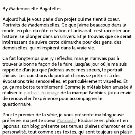
By Mademoiselle Bagatelles
Aujourd’hui, je vous parle d’un projet qui me tient à coeur,
Portraits de Mademoiselles. Ce que j’aime beaucoup dans la
mode, en plus du côté création et artisanat, c’est raconter une
histoire, se plonger dans un univers. Et je trouvais que ce serait
intérressant de suivre cette démarche pour des gens, des
demoiselles, qui m’inspirent dans la vraie vie.
Ca fait longtemps que j’y réfléchis, mais je n’arrivais pas à
trouver la bonne façon de le faire, jusqu’au jour où je me suis
rappelée d’un jeu que j’adorais avec mes soeurs, le portrait
chinois. Les questions du portrait chinois se prêtent à des
évocations très sensorielles, et particulièrement visuelles. Et
ça, ça me botte terriblement! Comme je m’étais bien amusée à
réaliser le
portrait en image
de la marque Bobbies, j’ai eu envie
de renouveler l’expérience pour accompagner le
questionnaire.
Pour le premier de la série, je vous présente ma blogueuse
préférée, ma petite soeur
Matoushi
! Etudiante en philo et en
Japonais, son blog présente ses tenues pleines d’humour et de
personalité, tout comme ses textes, qui sont toujours un plaisir