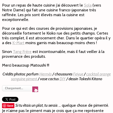
Pour un repas de haute cuisine j’ai découvert le
Sola
(vers
Notre Dame) qui fait une cuisine franco-japonaise très
raffinée. Les prix sont élevés mais la cuisine est
exceptionnelle.
Pour ce qui est des courses de provisions japonaises, je
déconseille fortement le Kioko rue des petits champs. Certes
très complet, il est atrocement cher. Dans le quartier opéra il y
a des
K-Mart
moins garnis mais beaucoup moins chers !
Sinon
Tang Frère
est incontournable, mais il faut veiller à la
provenance des produits.
Merci beaucoup Matoushi !!!
Crédits photos: parfum
Hermès
/ chaussures
Feiyue
/
cocktail orange
sanguine piment
/ vase cactus
DIY
/ dessin Takeshi Kitano
Si tu étais un plat, tu serais
… quelque chose de pimenté.
Save
Je n'aime pas le piment mais je crois que ça me représente