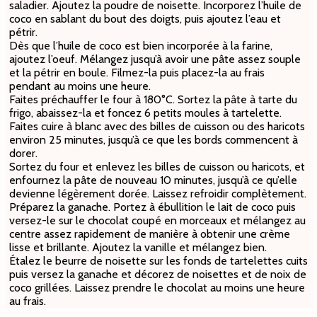
saladier. Ajoutez la poudre de noisette. Incorporez l’huile de
coco en sablant du bout des doigts, puis ajoutez l’eau et
pétrir.
Dès que l’huile de coco est bien incorporée à la farine,
ajoutez l’oeuf. Mélangez jusqu’à avoir une pâte assez souple
et la pétrir en boule. Filmez-la puis placez-la au frais
pendant au moins une heure.
Faites préchauffer le four à 180°C.
Sortez la pâte à tarte du
frigo, abaissez-la et foncez 6 petits moules à tartelette.
Faites cuire à blanc avec des billes de cuisson ou des haricots
environ 25 minutes, jusqu’à ce que les bords commencent à
dorer.
Sortez du four et enlevez les billes de cuisson ou haricots, et
enfournez la pâte de nouveau 10 minutes, jusqu’à ce qu’elle
devienne légèrement dorée. Laissez refroidir complètement.
Préparez la ganache. Portez à ébullition le lait de coco puis
versez-le sur le chocolat coupé en morceaux et mélangez au
centre assez rapidement de manière à obtenir une crème
lisse et brillante. Ajoutez la vanille et mélangez bien.
Étalez le beurre de noisette sur les fonds de tartelettes cuits
puis versez la ganache et décorez de noisettes et de noix de
coco grillées. Laissez prendre le chocolat au moins une heure
au frais.