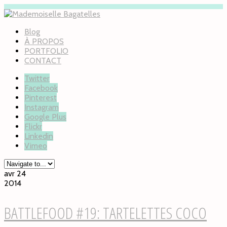
Blog
À PROPOS
PORTFOLIO
CONTACT
Twitter
Facebook
Pinterest
Instagram
Google Plus
Flickr
Linkedin
Vimeo
avr 24
2014
BATTLEFOOD #19: TARTELETTES COCO