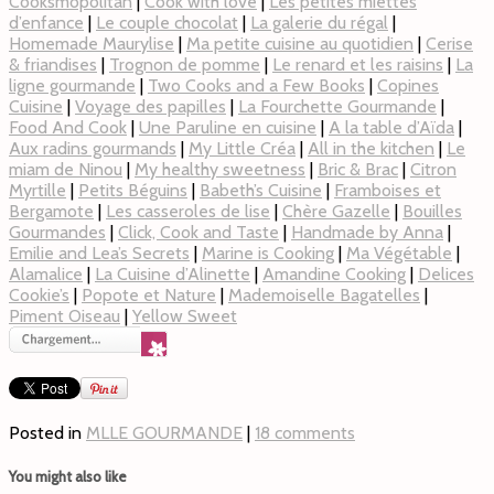
Cooksmopolitan
|
Cook with love
|
Les petites miettes
d’enfance
|
Le couple chocolat
|
La galerie du régal
|
Homemade Maurylise
|
Ma petite cuisine au quotidien
|
Cerise
& friandises
|
Trognon de pomme
|
Le renard et les raisins
|
La
ligne gourmande
|
Two Cooks and a Few Books
|
Copines
Cuisine
|
Voyage des papilles
|
La Fourchette Gourmande
|
Food And Cook
|
Une Paruline en cuisine
|
A la table d’Aïda
|
Aux radins gourmands
|
My Little Créa
|
All in the kitchen
|
Le
miam de Ninou
|
My healthy sweetness
|
Bric & Brac
|
Citron
Myrtille
|
Petits Béguins
|
Babeth’s Cuisine
|
Framboises et
Bergamote
|
Les casseroles de lise
|
Chère Gazelle
|
Bouilles
Gourmandes
|
Click, Cook and Taste
|
Handmade by Anna
|
Emilie and Lea’s Secrets
|
Marine is Cooking
|
Ma Végétable
|
Alamalice
|
La Cuisine d’Alinette
|
Amandine Cooking
|
Delices
Cookie’s
|
Popote et Nature
|
Mademoiselle Bagatelles
|
Piment Oiseau
|
Yellow Sweet
Posted in
MLLE GOURMANDE
|
18 comments
You might also like