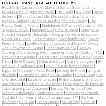
LES PARTICIPANTS A LA BATTLE FOOD #19
Royal Chill
|
Casseroles et Claviers
|
Safran Gourmand
|
J’ai
toujours aimé le jaune moutarde
|
Tizi Cooks
|
VG-Zone
|
Bistro
de Jenna
|
Stella Cuisine
|
Lili’s Kitchen
|
Elo dans la farine
|
Bonjour Darling
|
Cuillère et saladier
|
Melie’s Cooking
|
The
Happy Cooking Friends
|
Madeleines & Plumes d’autruche
|
De
la peau au noyau
|
Manouchoux
|
Cook N’Tinem
|
Pourquoi Je
Grossis
|
Vanille et chocolats
|
Une papaye verte en salade
|
Novice en Cuisine
|
Les Cookines
|
Chocoframboises
|
Sweet
Mood In Paris
|
Loetitia Cuisine
|
La cuisine d’Anna et Olivia
|
Une Geekette En Cuisine
|
Once Upon a Cook
|
Tchoup’
Cooking
|
Del’s cooking twist
|
Jujube en Cuisine
|
Cooking N’Co
|
Des recettes à gogo
|
Et Charlotte Découvrit la Cuisine
|
Épices
& moi
|
Bowl & spoon
|
Kalou and Cook
|
Cuisine et cigares
|
By
acb 4 you
|
Delicious RDV
|
Un « Flo » de bonnes choses
|
J’apporte le dessert
|
Radis Rose
|
Le blog de Pouce
|
Un grain
de Flolie
|
La cuisine de Niya
|
Pause-nature
|
Cook’N Blog
|
Chic,
chic, choc…olat
|
La tasse fumante
|
Plaisir et Equilibre
|
Encore
une lichette
|
La cuisine au fil d’Ariane
|
Une pincée de fantaisie
|
Une cuisine pour Voozenoo
|
Les papilles en folie
|
Les
haricots diaboliques
|
Cookencoulisses
|
Caprices gourmands
|
Godiche !
|
Sof vous invite…
|
Pourquoi pas… ???
|
Par faim
d’arômes
|
Chez Ale
|
Green Cuisine
|
So Do Eat
|
Cadelice
|