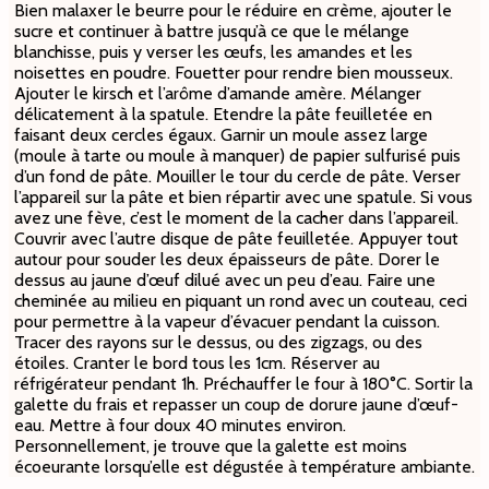
Bien malaxer le beurre pour le réduire en crème, ajouter le
sucre et continuer à battre jusqu’à ce que le mélange
blanchisse, puis y verser les œufs, les amandes et les
noisettes en poudre. Fouetter pour rendre bien mousseux.
Ajouter le kirsch et l’arôme d’amande amère. Mélanger
délicatement à la spatule. Etendre la pâte feuilletée en
faisant deux cercles égaux. Garnir un moule assez large
(moule à tarte ou moule à manquer) de papier sulfurisé puis
d’un fond de pâte. Mouiller le tour du cercle de pâte. Verser
l’appareil sur la pâte et bien répartir avec une spatule. Si vous
avez une fève, c’est le moment de la cacher dans l’appareil.
Couvrir avec l’autre disque de pâte feuilletée. Appuyer tout
autour pour souder les deux épaisseurs de pâte. Dorer le
dessus au jaune d’œuf dilué avec un peu d’eau. Faire une
cheminée au milieu en piquant un rond avec un couteau, ceci
pour permettre à la vapeur d’évacuer pendant la cuisson.
Tracer des rayons sur le dessus, ou des zigzags, ou des
étoiles. Cranter le bord tous les 1cm. Réserver au
réfrigérateur pendant 1h. Préchauffer le four à 180°C. Sortir la
galette du frais et repasser un coup de dorure jaune d’œuf-
eau. Mettre à four doux 40 minutes environ.
Personnellement, je trouve que la galette est moins
écoeurante lorsqu’elle est dégustée à température ambiante.