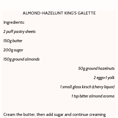
ALMOND-HAZELUNT KING’S GALETTE
Ingredients:
2 puff pastry sheets
150g butter
200g sugar
150g ground almonds
50g ground hazelnuts
2 eggs+1 yolk
1 small glass kirsch (cherry liquor)
1 tsp bitter almond aroma
Cream the butter, then add sugar and continue creaming