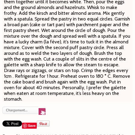
them together until it becomes white. Then, pour the eggs
and the ground almonds and hazelnuts. Whisk to make
frothy. Add the kirsch and bitter almond aroma. Mix gently
with a spatula. Spread the pastry in two equal circles. Garnish
a broad pan (cake or tart pan) with parchment paper and the
first pastry sheet. Wet around the circle of dough. Pour the
mixture over the dough and spread well with a spatula. If you
have a lucky charm (la fève), it’s time to tuck it in the almond
mixture. Cover with the second puff pastry circle. Press all
around as to weld the two layers of dough. Brush the top
with the egg wash. Cut a couple of slits in the centre of the
galette with a sharp knife to allow the steam to escape.
Draw rays or zigzags, or stars on top. Crimp the edges every
1cm . Refrigerate for 1 hour. Preheat oven to 180 ° C. Remove
the cake board and brush again with the egg wash. Put in
oven for about 40 minutes. Personally, I prefer the galette
when eaten at room temperature, it’s less heavy on the
stomach.
Save