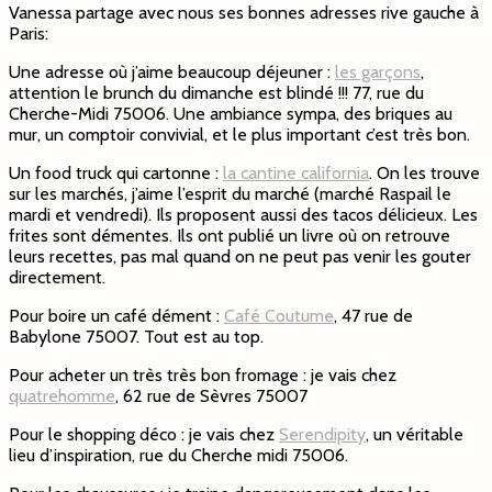
Vanessa partage avec nous ses bonnes adresses rive gauche à
Paris:
Une adresse où j’aime beaucoup déjeuner :
les garçons
,
attention le brunch du dimanche est blindé !!! 77, rue du
Cherche-Midi 75006. Une ambiance sympa, des briques au
mur, un comptoir convivial, et le plus important c’est très bon.
Un food truck qui cartonne :
la cantine california
. On les trouve
sur les marchés, j’aime l’esprit du marché (marché Raspail le
mardi et vendredi). Ils proposent aussi des tacos délicieux. Les
frites sont démentes. Ils ont publié un livre où on retrouve
leurs recettes, pas mal quand on ne peut pas venir les gouter
directement.
Pour boire un café dément :
Café Coutume
, 47 rue de
Babylone 75007. Tout est au top.
Pour acheter un très très bon fromage : je vais chez
quatrehomme
, 62 rue de Sèvres 75007
Pour le shopping déco : je vais chez
Serendipity
, un véritable
lieu d’inspiration, rue du Cherche midi 75006.