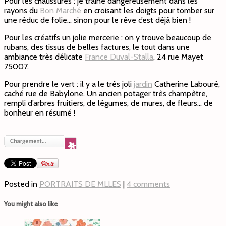
Pour les chaussures : je traine dangereusement dans les
rayons du
Bon Marché
en croisant les doigts pour tomber sur
une réduc de folie… sinon pour le rêve c’est déjà bien !
Pour les créatifs un jolie mercerie : on y trouve beaucoup de
rubans, des tissus de belles factures, le tout dans une
ambiance très délicate
France Duval-Stalla
, 24 rue Mayet
75007.
Pour prendre le vert : il y a le très joli
jardin
Catherine Labouré,
caché rue de Babylone. Un ancien potager très champêtre,
rempli d’arbres fruitiers, de légumes, de mures, de fleurs… de
bonheur en résumé !
Posted in
PORTRAITS DE MLLES
|
4 comments
You might also like