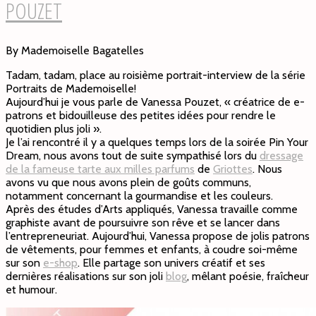
POUZET
By Mademoiselle Bagatelles
Tadam, tadam, place au roisième portrait-interview de la série
Portraits de Mademoiselle!
Aujourd’hui je vous parle de Vanessa Pouzet, « créatrice de e-
patrons et bidouilleuse des petites idées pour rendre le
quotidien plus joli ».
Je l’ai rencontré il y a quelques temps lors de la soirée Pin Your
Dream, nous avons tout de suite sympathisé lors du
dressage
de la fameuse tarte aux milles parfums
de
Griottes
. Nous
avons vu que nous avons plein de goûts communs,
notamment concernant la gourmandise et les couleurs.
Après des études d’Arts appliqués, Vanessa travaille comme
graphiste avant de poursuivre son rêve et se lancer dans
l’entrepreneuriat. Aujourd’hui, Vanessa propose de jolis patrons
de vêtements, pour femmes et enfants, à coudre soi-même
sur son
e-shop
. Elle partage son univers créatif et ses
dernières réalisations sur son joli
blog
, mêlant poésie, fraîcheur
et humour.