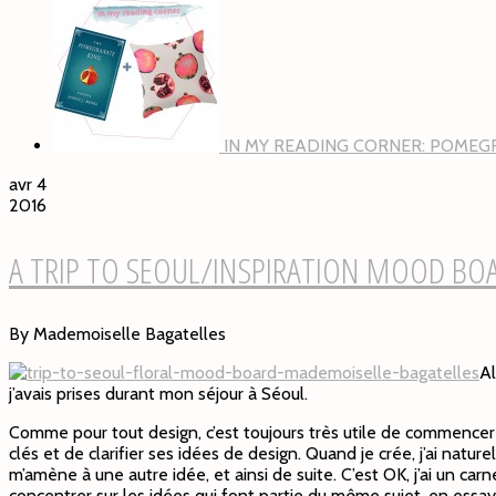
IN MY READING CORNER: POMEG
avr 4
2016
A TRIP TO SEOUL/INSPIRATION MOOD BO
By Mademoiselle Bagatelles
Al
j’avais prises durant mon séjour à Séoul.
Comme pour tout design, c’est toujours très utile de commencer
clés et de clarifier ses idées de design. Quand je crée, j’ai natu
m’amène à une autre idée, et ainsi de suite. C’est OK, j’ai un 
concentrer sur les idées qui font partie du même sujet, en essayant