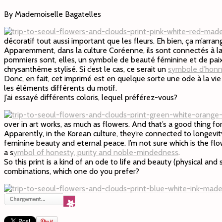
By Mademoiselle Bagatelles
décoratif tout aussi important que les fleurs. Eh bien, ça m’arrange
Apparemment, dans la culture Coréenne, ils sont connectés à la 
pommiers sont, elles, un symbole de beauté féminine et de paix é
chrysanthème stylisé. Si c’est le cas, ce serait un
symbole d’honnê
Donc, en fait, cet imprimé est en quelque sorte une ode à la vie
les éléments différents du motif.
J’ai essayé différents coloris, lequel préférez-vous?
over in art works, as much as flowers. And that’s a good thing for
Apparently, in the Korean culture, they’re connected to longevi
feminine beauty and eternal peace. I’m not sure which is the flo
a s
ymbol of honesty, purity and noble-mindedness
.
So this print is a kind of an ode to life and beauty (physical and
combinations, which one do you prefer?