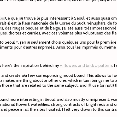
Ce que j’ai trouvé le plus intéressant à Séoul, et aussi quasi o
paraît-il est la fleur nationale de la Corée du Sud), nénuphars, de 
, des rouges briques et du beige. J’ai été aussi très impressionn
ques, droites et carrées, avec ces volumes plus voluptueux des fl
 to Seoul », j’en ai seulement choisi quelques uns pour la première
léments pour d’autres imprimés. Ainsi, tous les imprimés du même 
o here’s the inspiration behind my
« flowers and brick » pattern
. 
heme and create a/a few corresponding mood board. This allows to f
idea makes me thing about another one, which in turn brings me to 
n those that are related to the same subject, and I’ll use (or not!) 
ound more interesting in Seoul, and also mostly omnipresent, was: c
national flower), waterlilies, strong contrasts of bright reds and 
nd peace in all the sites I visited. I felt very drawn to this cont