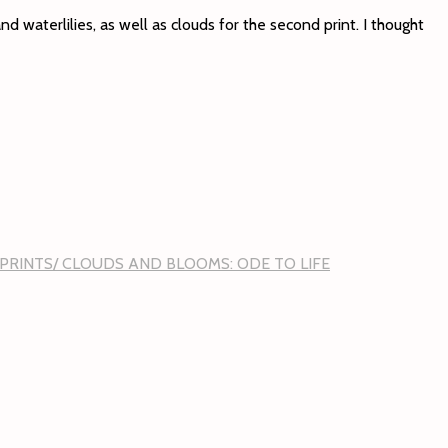
and waterlilies, as well as clouds for the second print. I thought
 PRINTS/ CLOUDS AND BLOOMS: ODE TO LIFE