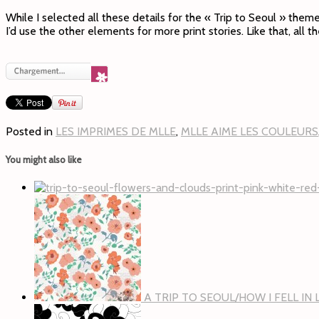
While I selected all these details for the « Trip to Seoul » theme,
I’d use the other elements for more print stories. Like that, all 
Posted in
LES IMPRIMES DE MLLE
,
MLLE AIME LES COULEURS
You might also like
A TRIP TO SEOUL/HOW I FELL IN