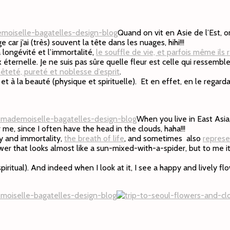
Quand on vit en Asie de l’Est, 
 car j’ai (très) souvent la tête dans les nuages, hihi!!!
longévité et l’immortalité,
le souffle de vie, et parfois même ils 
ternelle. Je ne suis pas sûre quelle fleur est celle qui ressemble
teté, pureté et noblesse d’esprit
.
 et à la beauté (physique et spirituelle). Et en effet, en le rega
When you live in East Asia
 me, since I often have the head in the clouds, haha!!!
ty and immortality,
the breath of life
, and sometimes also
represe
wer that looks almost like a sun-mixed-with-a-spider, but to me it
 spiritual). And indeed when I look at it, I see a happy and lively 