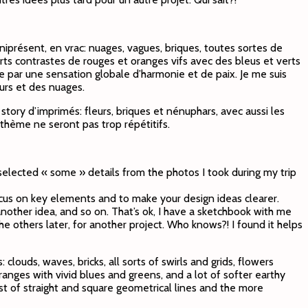
mniprésent, en vrac: nuages, vagues, briques, toutes sortes de
forts contrastes de rouges et oranges vifs avec des bleus et verts
ée par une sensation globale d’harmonie et de paix. Je me suis
eurs et des nuages.
 story d’imprimés: fleurs, briques et nénuphars, avec aussi les
thème ne seront pas trop répétitifs.
I selected « some » details from the photos I took during my trip
ocus on key elements and to make your design ideas clearer.
another idea, and so on. That’s ok, I have a sketchbook with me
the others later, for another project. Who knows?! I found it helps
louds, waves, bricks, all sorts of swirls and grids, flowers
oranges with vivid blues and greens, and a lot of softer earthy
rast of straight and square geometrical lines and the more