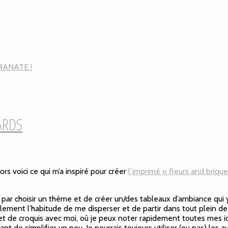
RANATE !
ARDS
ors voici ce qui m’a inspiré pour créer
l’imprimé « fleurs and brique
 par choisir un thème et de créer un/des tableaux d’ambiance qui
rellement l’habitude de me disperser et de partir dans tout plein de
carnet de croquis avec moi, où je peux noter rapidement toutes m
 de simplifier un peu. Je pourrais toujours utiliser (ou pas) les au