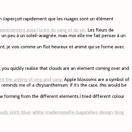
on s’aperçoit rapidement que les nuages sont un élément
représentent aussi l’unité du yang et du yin
. Les fleurs de
 un peu à un soleil-araignée, mais moi elle me fait penser à un
rdant, je vois comme un flot heureux et animé qui se forme avec
, you quickly realise that clouds are an element coming over and
nt the uniting of ying and yang
. Apple blossoms are a symbol of
 reminds me of a chrysanthemum. If it’s the case, this would be
flow forming from the different elements.I tried different colour