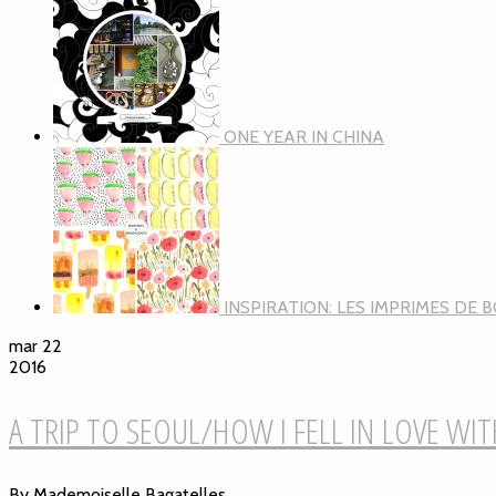
ONE YEAR IN CHINA
INSPIRATION: LES IMPRIMES DE
mar 22
2016
A TRIP TO SEOUL/HOW I FELL IN LOVE WI
By Mademoiselle Bagatelles