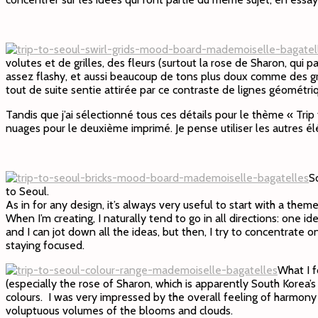
volutes et de grilles, des fleurs (surtout la rose de Sharon, qui 
assez flashy, et aussi beaucoup de tons plus doux comme des gris
tout de suite sentie attirée par ce contraste de lignes géométri
Tandis que j’ai sélectionné tous ces détails pour le thème « Trip
nuages pour le deuxième imprimé. Je pense utiliser les autres é
S
to Seoul.
As in for any design, it’s always very useful to start with a t
When I’m creating, I naturally tend to go in all directions: one 
and I can jot down all the ideas, but then, I try to concentrate o
staying focused.
What I f
(especially the rose of Sharon, which is apparently South Korea’s 
colours. I was very impressed by the overall feeling of harmony a
voluptuous volumes of the blooms and clouds.