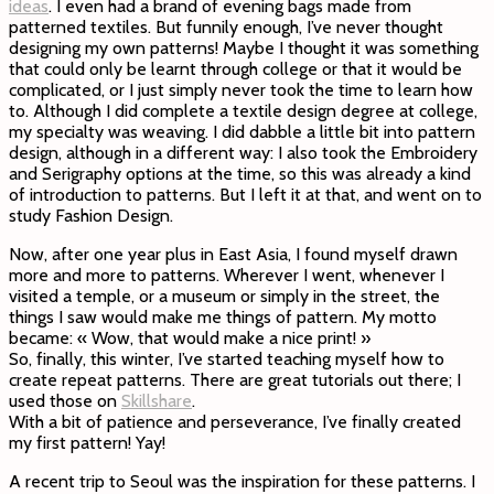
ideas
. I even had a brand of evening bags made from
patterned textiles. But funnily enough, I’ve never thought
designing my own patterns! Maybe I thought it was something
that could only be learnt through college or that it would be
complicated, or I just simply never took the time to learn how
to. Although I did complete a textile design degree at college,
my specialty was weaving. I did dabble a little bit into pattern
design, although in a different way: I also took the Embroidery
and Serigraphy options at the time, so this was already a kind
of introduction to patterns. But I left it at that, and went on to
study Fashion Design.
Now, after one year plus in East Asia, I found myself drawn
more and more to patterns. Wherever I went, whenever I
visited a temple, or a museum or simply in the street, the
things I saw would make me things of pattern. My motto
became: « Wow, that would make a nice print! »
So, finally, this winter, I’ve started teaching myself how to
create repeat patterns. There are great tutorials out there; I
used those on
Skillshare
.
With a bit of patience and perseverance, I’ve finally created
my first pattern! Yay!
A recent trip to Seoul was the inspiration for these patterns. I