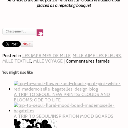
placed as a repeating bouquet
Posted in
LES IMPRIMES DE MLLE
,
MLLE AIME LES FLEURS
,
MLLE TEXTILE
,
MLLE VOYAGE
|
Commentaires fermés
You might also like
A TRIP TO SEOUL: NEW PRINTS/ CLOUDS AND
BLOOMS: ODE TO LIFE
A TRIP TO SEOUL/INSPIRATION MOOD BOARDS