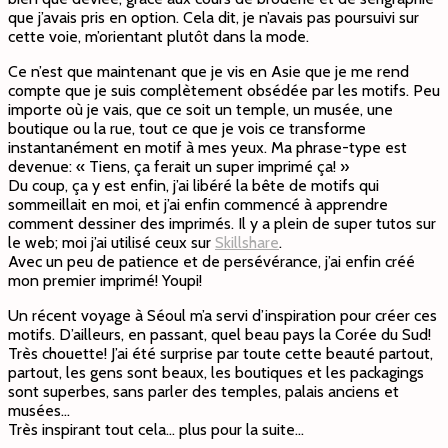
que j’avais pris en option. Cela dit, je n’avais pas poursuivi sur
cette voie, m’orientant plutôt dans la mode.
Ce n’est que maintenant que je vis en Asie que je me rend
compte que je suis complètement obsédée par les motifs. Peu
importe où je vais, que ce soit un temple, un musée, une
boutique ou la rue, tout ce que je vois ce transforme
instantanément en motif à mes yeux. Ma phrase-type est
devenue: « Tiens, ça ferait un super imprimé ça! »
Du coup, ça y est enfin, j’ai libéré la bête de motifs qui
sommeillait en moi, et j’ai enfin commencé à apprendre
comment dessiner des imprimés. Il y a plein de super tutos sur
le web; moi j’ai utilisé ceux sur
Skillshare
.
Avec un peu de patience et de persévérance, j’ai enfin créé
mon premier imprimé! Youpi!
Un récent voyage à Séoul m’a servi d’inspiration pour créer ces
motifs. D’ailleurs, en passant, quel beau pays la Corée du Sud!
Très chouette! J’ai été surprise par toute cette beauté partout,
partout, les gens sont beaux, les boutiques et les packagings
sont superbes, sans parler des temples, palais anciens et
musées…
Très inspirant tout cela… plus pour la suite…