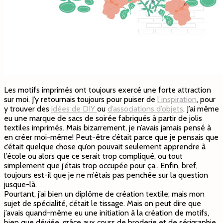
Les motifs imprimés ont toujours exercé une forte attraction
sur moi. J’y retournais toujours pour puiser de
l’inspiration
, pour
y trouver des
idées de DIY
ou
d’associations d’objets
. J’ai même
eu une marque de sacs de soirée fabriqués à partir de jolis
textiles imprimés. Mais bizarrement, je n’avais jamais pensé à
en créer moi-même! Peut-être c’était parce que je pensais que
c’était quelque chose qu’on pouvait seulement apprendre à
l’école ou alors que ce serait trop compliqué, ou tout
simplement que j’étais trop occupée pour ça.. Enfin, bref,
toujours est-il que je ne m’étais pas penchée sur la question
jusque-là.
Pourtant, j’ai bien un diplôme de création textile; mais mon
sujet de spécialité, c’était le tissage. Mais on peut dire que
j’avais quand-même eu une initiation à la création de motifs,
bien que déviée, grâce aux cours de broderie et de sérigraphie