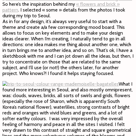
So here’s the inspiration behind my
« flowers and brick »
pattern
. I selected « some » details from the photos I took
during my trip to Seoul.
As in for any design, it’s always very useful to start with a
theme and create a/a few corresponding mood board. This
allows to focus on key elements and to make your design
ideas clearer. When I’m creating, I naturally tend to go in all
directions: one idea makes me thing about another one, which
in turn brings me to another idea, and so on. That’s ok, I have a
sketchbook with me and I can jot down all the ideas, but then, I
try to concentrate on those that are related to the same
subject, and I’ll use (or not!) the others later, for another
project. Who knows?! I found it helps staying focused.
What I
found more interesting in Seoul, and also mostly omnipresent,
was: clouds, waves, bricks, all sorts of swirls and grids, flowers
(especially the rose of Sharon, which is apparently South
Korea’s national flower), waterlilies, strong contrasts of bright
reds and oranges with vivid blues and greens, and a lot of
softer earthy colours. I was very impressed by the overall
feeling of harmony and peace in all the sites I visited. I felt
very drawn to this contrast of straight and square geometrical
lines and the more voluptuous volumes of the blooms and