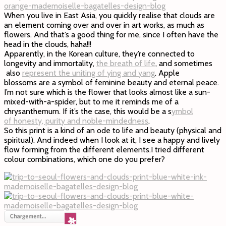
When you live in East Asia, you quickly realise that clouds are
an element coming over and over in art works, as much as
flowers. And that’s a good thing for me, since I often have the
head in the clouds, haha!!!
Apparently, in the Korean culture, they’re connected to
longevity and immortality,
the breath of life
, and sometimes
also
represent the uniting of ying and yang
. Apple
blossoms are a symbol of feminine beauty and eternal peace.
I’m not sure which is the flower that looks almost like a sun-
mixed-with-a-spider, but to me it reminds me of a
chrysanthemum. If it’s the case, this would be a s
ymbol
of honesty, purity and noble-mindedness
.
So this print is a kind of an ode to life and beauty (physical and
spiritual). And indeed when I look at it, I see a happy and lively
flow forming from the different elements.I tried different
colour combinations, which one do you prefer?