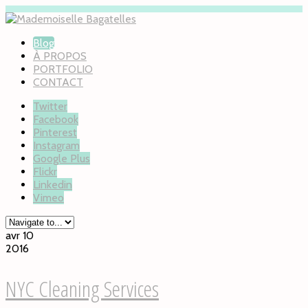
Blog
À PROPOS
PORTFOLIO
CONTACT
Twitter
Facebook
Pinterest
Instagram
Google Plus
Flickr
Linkedin
Vimeo
avr 10
2016
NYC Cleaning Services