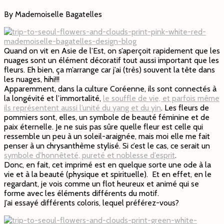
By Mademoiselle Bagatelles
Quand on vit en Asie de l’Est, on s’aperçoit rapidement que les
nuages sont un élément décoratif tout aussi important que les
fleurs. Eh bien, ça m’arrange car j’ai (très) souvent la tête dans
les nuages, hihi!!!
Apparemment, dans la culture Coréenne, ils sont connectés à
la longévité et l’immortalité,
le souffle de vie, et parfois même
ils représentent aussi l’unité du yang et du yin
. Les fleurs de
pommiers sont, elles, un symbole de beauté féminine et de
paix éternelle. Je ne suis pas sûre quelle fleur est celle qui
ressemble un peu à un soleil-araignée, mais moi elle me fait
penser à un chrysanthème stylisé. Si c’est le cas, ce serait un
symbole d’honnêteté, pureté et noblesse d’esprit
.
Donc, en fait, cet imprimé est en quelque sorte une ode à la
vie et à la beauté (physique et spirituelle). Et en effet, en le
regardant, je vois comme un flot heureux et animé qui se
forme avec les éléments différents du motif.
J’ai essayé différents coloris, lequel préférez-vous?