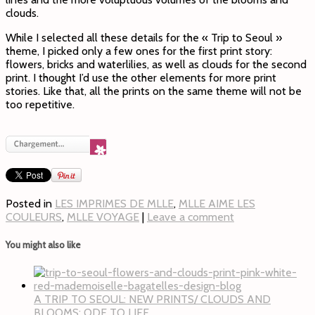
clouds.
While I selected all these details for the « Trip to Seoul »
theme, I picked only a few ones for the first print story:
flowers, bricks and waterlilies, as well as clouds for the second
print. I thought I’d use the other elements for more print
stories. Like that, all the prints on the same theme will not be
too repetitive.
Posted in
LES IMPRIMES DE MLLE
,
MLLE AIME LES
COULEURS
,
MLLE VOYAGE
|
Leave a comment
You might also like
A TRIP TO SEOUL: NEW PRINTS/ CLOUDS AND
BLOOMS: ODE TO LIFE