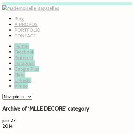
Blog
À PROPOS
PORTFOLIO
CONTACT
Twitter
Facebook
Pinterest
Instagram
Google Plus
Flickr
Linkedin
Vimeo
Archive of ‘MLLE DECORE’ category
juin 27
2014