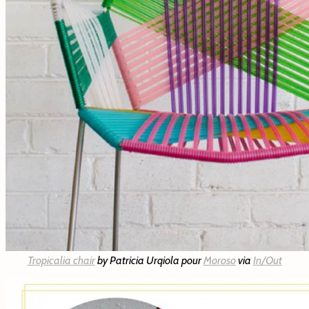
Tropicalia chair
by Patricia Urqiola pour
Moroso
via
In/Out