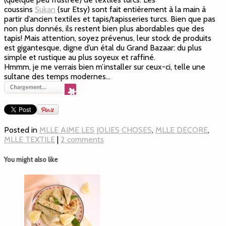
coussins
Sukan
(sur Etsy) sont fait entièrement à la main à
partir d’ancien textiles et tapis/tapisseries turcs. Bien que pas
non plus donnés, ils restent bien plus abordables que des
tapis! Mais attention, soyez prévenus, leur stock de produits
est gigantesque, digne d’un étal du Grand Bazaar: du plus
simple et rustique au plus soyeux et raffiné.
Hmmm, je me verrais bien m’installer sur ceux-ci, telle une
sultane des temps modernes…
Posted in
MLLE AIME LES JOLIES CHOSES
,
MLLE DECORE
,
MLLE TEXTILE
|
2 comments
You might also like