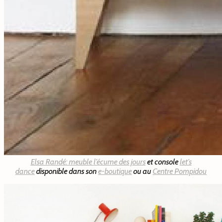
Elsa Randé
: meuble
l’écume des jours
et console
let’s
dance
disponible dans son
e-boutique
ou au
Centre Pompidou