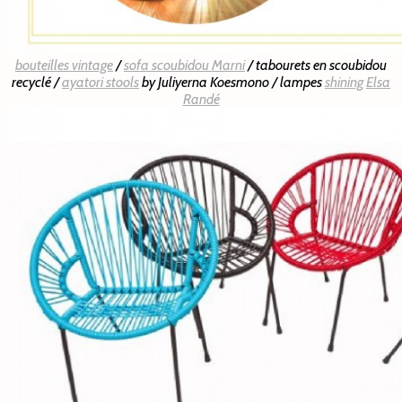
bouteilles vintage
/
sofa scoubidou Marni
/ tabourets en scoubidou
recyclé /
ayatori stools
by Juliyerna Koesmono / lampes
shining
Elsa
Randé