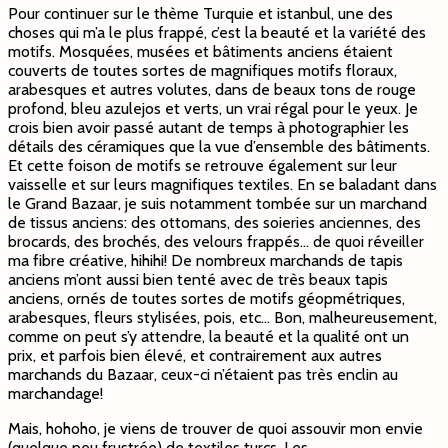
Pour continuer sur le thème Turquie et istanbul, une des
choses qui m’a le plus frappé, c’est la beauté et la variété des
motifs. Mosquées, musées et bâtiments anciens étaient
couverts de toutes sortes de magnifiques motifs floraux,
arabesques et autres volutes, dans de beaux tons de rouge
profond, bleu azulejos et verts, un vrai régal pour le yeux. Je
crois bien avoir passé autant de temps à photographier les
détails des céramiques que la vue d’ensemble des bâtiments.
Et cette foison de motifs se retrouve également sur leur
vaisselle et sur leurs magnifiques textiles. En se baladant dans
le Grand Bazaar, je suis notamment tombée sur un marchand
de tissus anciens: des ottomans, des soieries anciennes, des
brocards, des brochés, des velours frappés… de quoi réveiller
ma fibre créative, hihihi! De nombreux marchands de tapis
anciens m’ont aussi bien tenté avec de très beaux tapis
anciens, ornés de toutes sortes de motifs géopmétriques,
arabesques, fleurs stylisées, pois, etc… Bon, malheureusement,
comme on peut s’y attendre, la beauté et la qualité ont un
prix, et parfois bien élevé, et contrairement aux autres
marchands du Bazaar, ceux-ci n’étaient pas très enclin au
marchandage!
Mais, hohoho, je viens de trouver de quoi assouvir mon envie
(quelque peu frustrée) de textiles turcs. Les