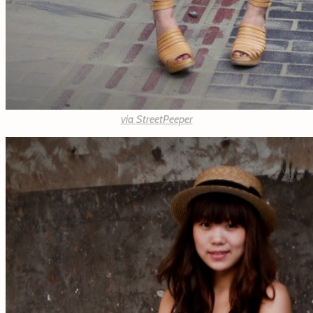
via
StreetPeeper