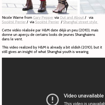
Nicole Warne from
Gary Pepper
via
Out and About
/ via
Société Perrier
/ via
Société Perrier
/
Shanghaï street style
Cette vidéo réalisée par H&M date déjà un peu (2010), mais
donne un aperçu de certains looks de jeunes Shanghaiens
dans le vent.
This video realized by H&M is already a bit oldish (2010), but it
still gives an insight of what Shanghai youth is wearing.