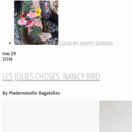
LOOK #1: HAPPY SPRING!
mai 29
2014
LES JOLIES CHOSES: NANCY BIRD
By Mademoiselle Bagatelles