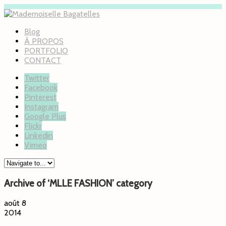
Blog
À PROPOS
PORTFOLIO
CONTACT
Twitter
Facebook
Pinterest
Instagram
Google Plus
Flickr
Linkedin
Vimeo
Archive of ‘MLLE FASHION’ category
août 8
2014