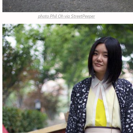
photo Phil Oh via
StreetPeeper