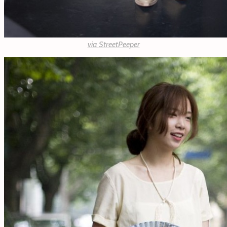
via
StreetPeeper