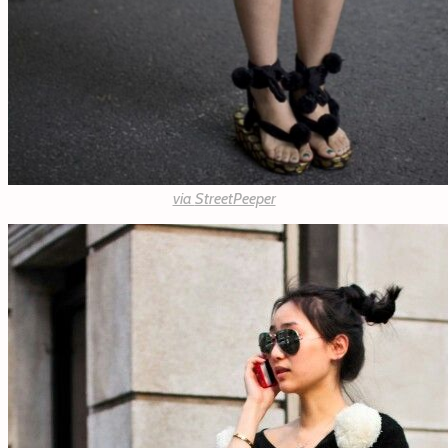
via
StreetPeeper